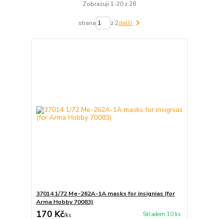
Zobrazuji 1-20 z 28
strana
z 2
další
37014 1/72 Me-262A-1A masks for insignias (for
Arma Hobby 70083)
170 Kč
Skladem 10 ks
/
ks