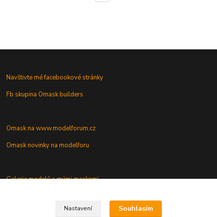
Navštivte mé facebookové stránky
Fb skupina Omask builders
Omask na www.modelforum.cz
Omask novinky na modelforu
Galerie modelů s mými maskami
Vaše dotazy a připomínky
Souhlasím
Nastavení