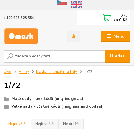
Eshop v provozu do 31.10.2026
0
ks
+420 605 523 554
za
0 Kč
Menu
Hledat
Úvod
Masky
Masky na označení a kódy
1/72
1/72
Malé sady - bez kódů (only insignias)
Velké sady - včetně kódů (insignias and codes)
Nejnovější
Nejlevnější
Nejdražší