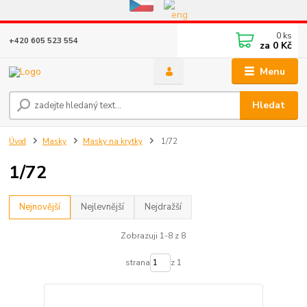
Eshop v provozu do 31.10.2026
0
ks
+420 605 523 554
za
0 Kč
Menu
Hledat
Úvod
Masky
Masky na krytky
1/72
1/72
Nejnovější
Nejlevnější
Nejdražší
Zobrazuji 1-8 z 8
strana
z 1