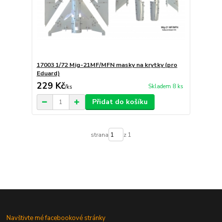
17003 1/72 Mig-21MF/MFN masky na krytky (pro
Eduard)
229 Kč
Skladem 8 ks
/
ks
Přidat do košíku
strana
z 1
Navštivte mé facebookové stránky