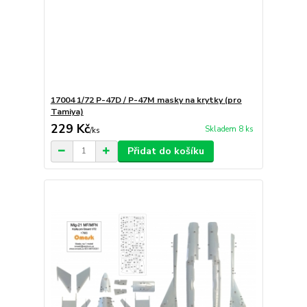
17004 1/72 P-47D / P-47M masky na krytky (pro
Tamiya)
229 Kč
Skladem 8 ks
/
ks
Přidat do košíku