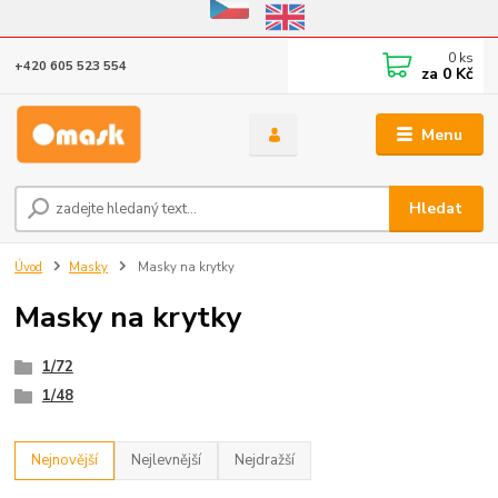
Eshop v provozu do 31.10.2026
0
ks
+420 605 523 554
za
0 Kč
Menu
Hledat
Úvod
Masky
Masky na krytky
Masky na krytky
1/72
1/48
Nejnovější
Nejlevnější
Nejdražší