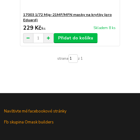
17003 1/72 Mig-21MF/MFN masky na krytky (pro
Eduard)
229 Kč
Skladem 8 ks
/
ks
Přidat do košíku
strana
z 1
Navštivte mé facebookové stránky
Fb skupina Omask builders