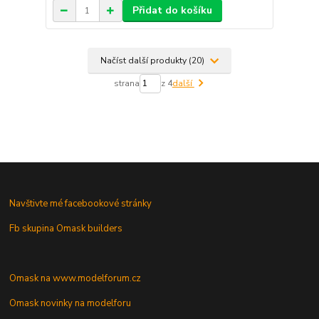
Přidat do košíku
Načíst další produkty (20)
strana
z 4
další
Navštivte mé facebookové stránky
Fb skupina Omask builders
Omask na www.modelforum.cz
Omask novinky na modelforu