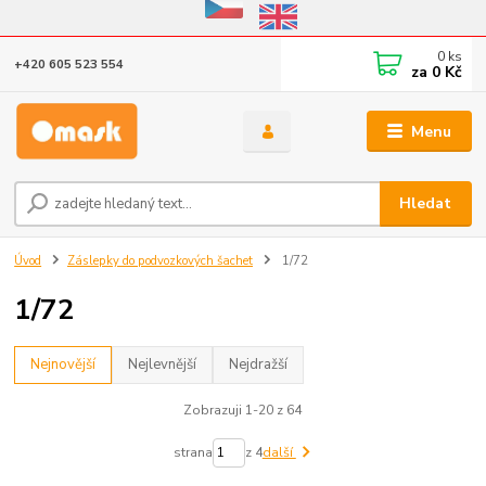
Eshop v provozu do 31.10.2026
0
ks
+420 605 523 554
za
0 Kč
Menu
Hledat
Úvod
Záslepky do podvozkových šachet
1/72
1/72
Nejnovější
Nejlevnější
Nejdražší
Zobrazuji 1-20 z 64
strana
z 4
další