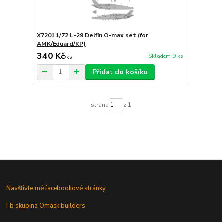
X7201 1/72 L-29 Delfín O-max set (for
AMK/Eduard/KP)
340 Kč
Skladem 9 ks
/
ks
Přidat do košíku
strana
z 1
Navštivte mé facebookové stránky
Fb skupina Omask builders