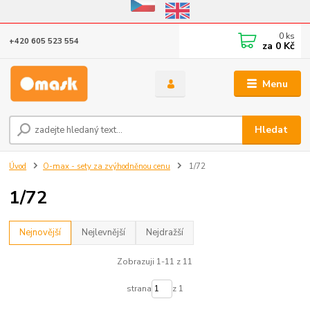
Eshop v provozu do 31.10.2026
0
ks
+420 605 523 554
za
0 Kč
Menu
Hledat
Úvod
O-max - sety za zvýhodněnou cenu
1/72
1/72
Nejnovější
Nejlevnější
Nejdražší
Zobrazuji 1-11 z 11
strana
z 1