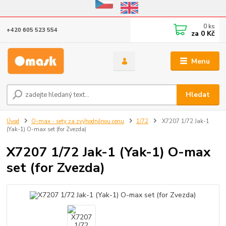
Eshop v provozu do 31.10.2026
0
ks
+420 605 523 554
za
0 Kč
Menu
Hledat
Úvod
O-max - sety za zvýhodněnou cenu
1/72
X7207 1/72 Jak-1
(Yak-1) O-max set (for Zvezda)
X7207 1/72 Jak-1 (Yak-1) O-max
set (for Zvezda)