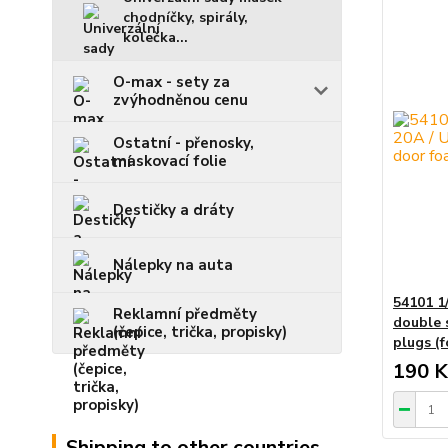
chodníčky, spirály,
kolečka...
O-max - sety za
zvýhodněnou cenu
Ostatní - přenosky,
maskovací folie
Destičky a dráty
Nálepky na auta
54101 1
Reklamní předměty
double 
(čepice, trička, propisky)
plugs (
190 K
Shipping to other countries