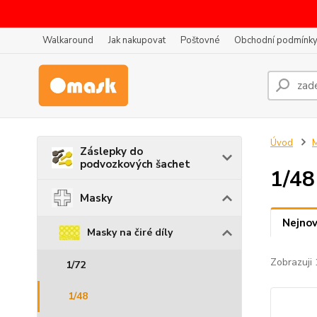
Walkaround
Jak nakupovat
Poštovné
Obchodní podmínk
Úvod
Záslepky do
podvozkových šachet
1/48
Masky
Nejnov
Masky na čiré díly
Zobrazuji 
1/72
1/48