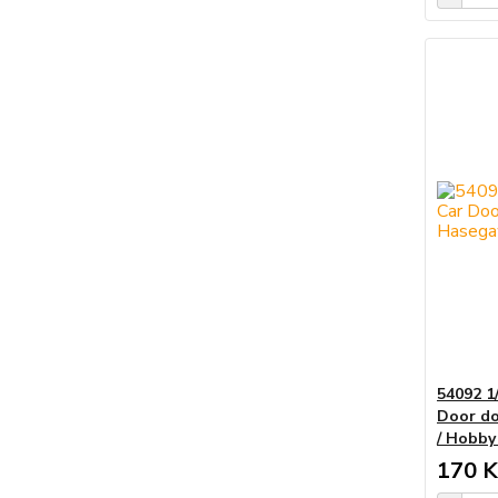
54092 1
Door do
/ Hobby
170 K