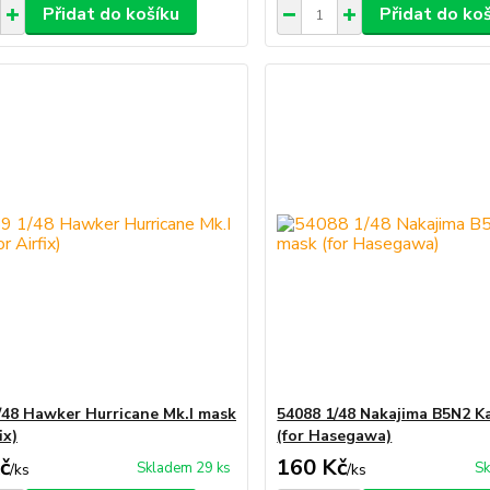
Přidat do košíku
Přidat do ko
/48 Hawker Hurricane Mk.I mask
54088 1/48 Nakajima B5N2 K
ix)
(for Hasegawa)
č
160 Kč
Skladem 29 ks
Sk
/
ks
/
ks