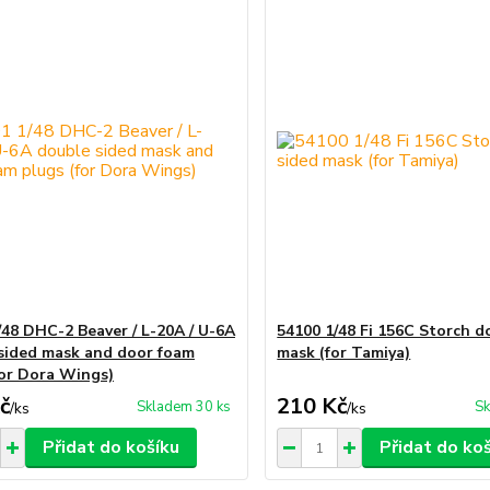
/48 DHC-2 Beaver / L-20A / U-6A
54100 1/48 Fi 156C Storch d
sided mask and door foam
mask (for Tamiya)
for Dora Wings)
č
210 Kč
Skladem 30 ks
Sk
/
ks
/
ks
Přidat do košíku
Přidat do ko