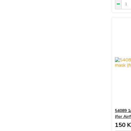
54089 1
(for Airf
150 K