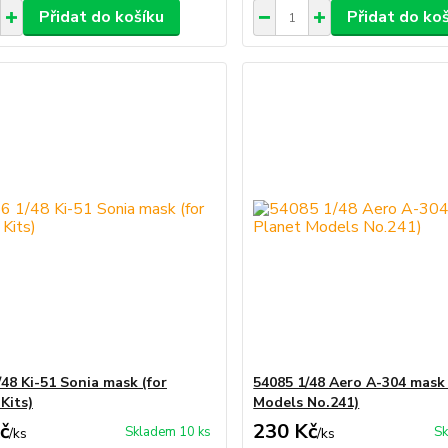
Přidat do košíku
Přidat do ko
/48 Ki-51 Sonia mask (for
54085 1/48 Aero A-304 mask 
Kits)
Models No.241)
č
230 Kč
Skladem 10 ks
Sk
/
ks
/
ks