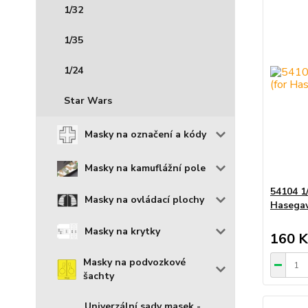
1/32
1/35
1/24
Star Wars
Masky na označení a kódy
Masky na kamuflážní pole
54104 1
Masky na ovládací plochy
Hasegaw
Masky na krytky
160 K
Masky na podvozkové
šachty
Univerzální sady masek -