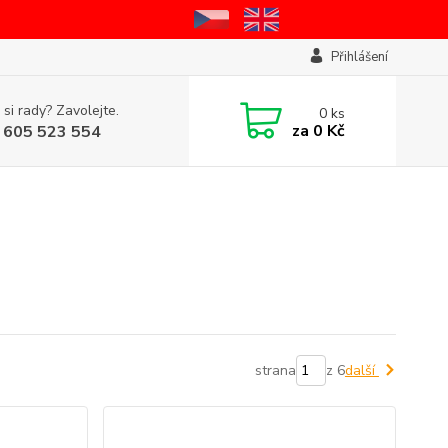
Přihlášení
 si rady? Zavolejte.
0
ks
za
0 Kč
 605 523 554
strana
z 6
další