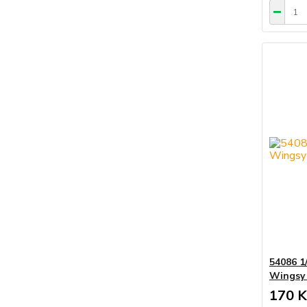
54086 1
Wingsy 
170 K