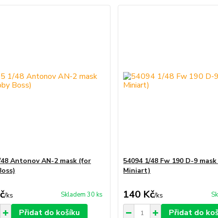
/48 Antonov AN-2 mask (for
54094 1/48 Fw 190 D-9 mask 
oss)
Miniart)
č
140 Kč
Skladem 30 ks
Sk
/
ks
/
ks
Přidat do košíku
Přidat do ko