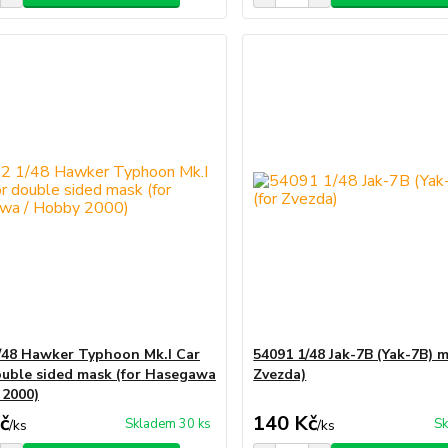
/48 Hawker Typhoon Mk.I Car
54091 1/48 Jak-7B (Yak-7B) m
uble sided mask (for Hasegawa
Zvezda)
 2000)
č
140 Kč
Skladem 30 ks
Sk
/
ks
/
ks