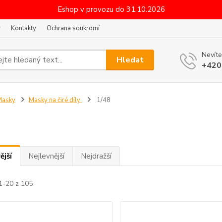
Eshop v provozu do 31.10.2026
y
Kontakty
Ochrana soukromí
Nevíte
Hledat
+420
Masky
Masky na čiré díly
1/48
ější
Nejlevnější
Nejdražší
1-20 z 105