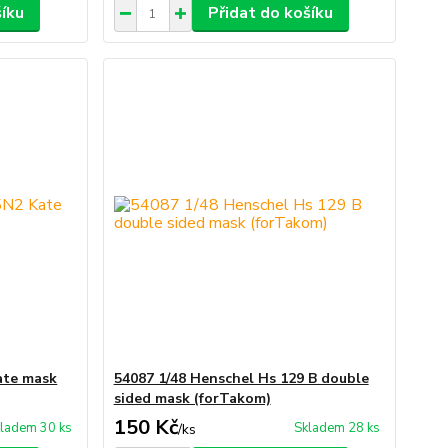
šíku
Přidat do košíku
ate mask
54087 1/48 Henschel Hs 129 B double
sided mask (forTakom)
150 Kč
ladem 30 ks
Skladem 28 ks
/
ks