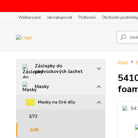
Walkaround
Jak nakupovat
Poštovné
Obchodní podmínk
Úvod
Záslepky do
podvozkových šachet
5410
foam
Masky
Masky na čiré díly
1/72
1/48