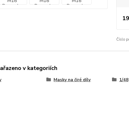
19
Číslo p
zařazeno v kategoriích
y
Masky na čiré díly
1/48