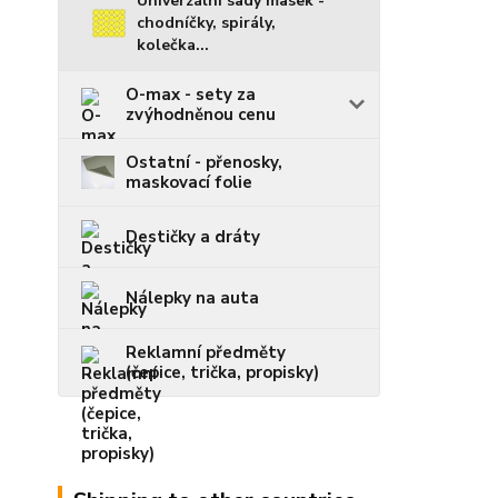
Univerzální sady masek -
chodníčky, spirály,
kolečka...
O-max - sety za
zvýhodněnou cenu
Ostatní - přenosky,
maskovací folie
Destičky a dráty
Nálepky na auta
Reklamní předměty
(čepice, trička, propisky)