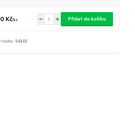
0 Kč
Přidat do košíku
/
ks
roduktu:
54102