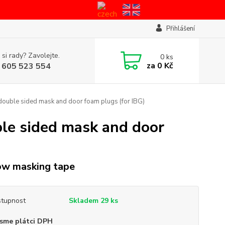
Přihlášení
 si rady? Zavolejte.
0
ks
za
0 Kč
 605 523 554
uble sided mask and door foam plugs (for IBG)
e sided mask and door
ow masking tape
tupnost
Skladem 29 ks
sme plátci DPH