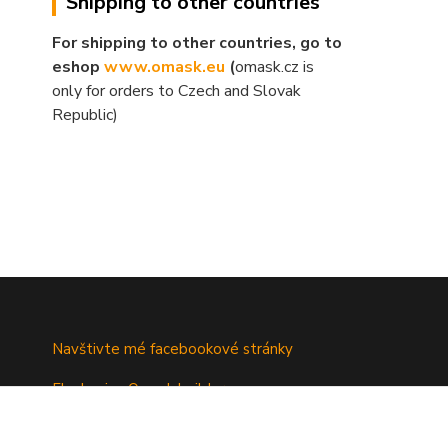
Shipping to other countries
For shipping to other countries, go to
eshop
www.omask.eu
(
omask.cz is
only for orders to Czech and Slovak
Republic)
Navštivte mé facebookové stránky
Fb skupina Omask builders