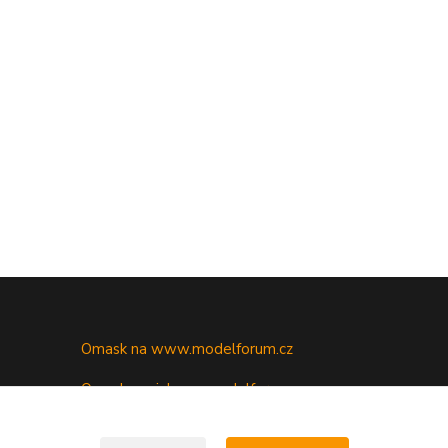
Omask na www.modelforum.cz
Omask novinky na modelforu