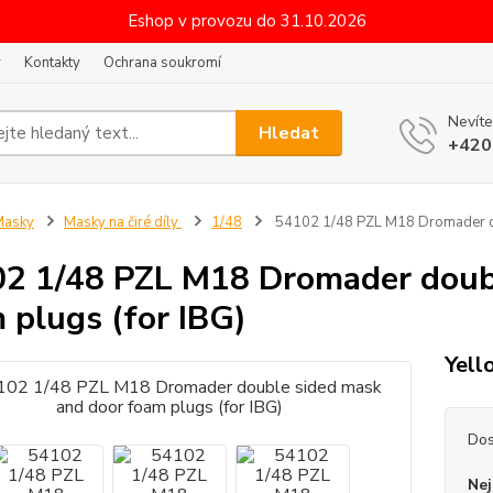
Eshop v provozu do 31.10.2026
y
Kontakty
Ochrana soukromí
Nevíte
Hledat
+420
Masky
Masky na čiré díly
1/48
54102 1/48 PZL M18 Dromader do
2 1/48 PZL M18 Dromader doubl
 plugs (for IBG)
Yell
Dos
Nej