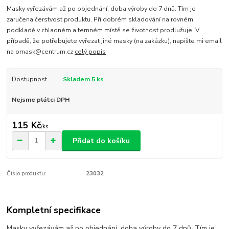
Masky vyřezávám až po objednání, doba výroby do 7 dnů. Tím je
zaručena čerstvost produktu. Při dobrém skladování na rovném
podkladě v chladném a temném místě se životnost prodlužuje. V
případě, že potřebujete vyřezat jiné masky (na zakázku), napište mi email
na omask@centrum.cz
celý popis
Dostupnost
Skladem 5 ks
Nejsme plátci DPH
115 Kč
/
ks
Přidat do košíku
Číslo produktu:
23032
Kompletní specifikace
Masky vyřezávám až po objednání, doba výroby do 7 dnů. Tím je