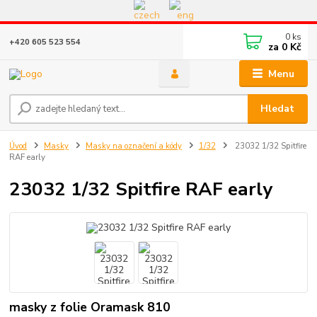
Eshop v provozu do 31.10.2026
0
ks
+420 605 523 554
za
0 Kč
Menu
Hledat
Úvod
Masky
Masky na označení a kódy
1/32
23032 1/32 Spitfire
RAF early
23032 1/32 Spitfire RAF early
masky z folie Oramask 810