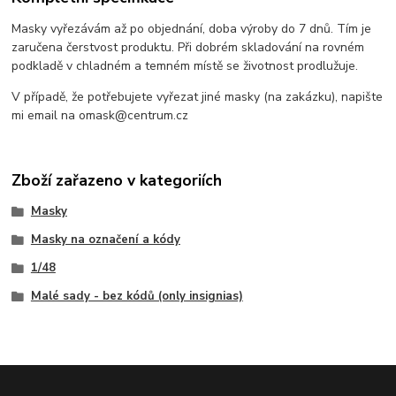
Masky vyřezávám až po objednání, doba výroby do 7 dnů. Tím je
zaručena čerstvost produktu. Při dobrém skladování na rovném
podkladě v chladném a temném místě se životnost prodlužuje.
V případě, že potřebujete vyřezat jiné masky (na zakázku), napište
mi email na omask@centrum.cz
Zboží zařazeno v kategoriích
Masky
Masky na označení a kódy
1/48
Malé sady - bez kódů (only insignias)