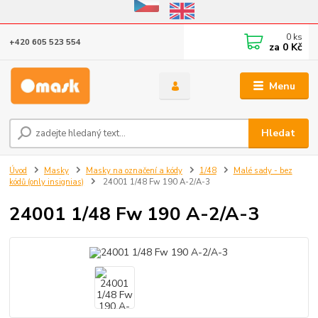
Eshop v provozu do 31.10.2026
0
ks
+420 605 523 554
za
0 Kč
Menu
Hledat
Úvod
Masky
Masky na označení a kódy
1/48
Malé sady - bez
kódů (only insignias)
24001 1/48 Fw 190 A-2/A-3
24001 1/48 Fw 190 A-2/A-3