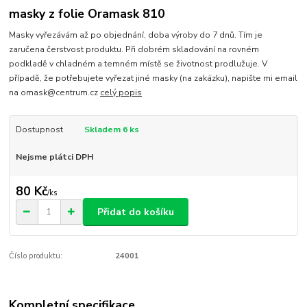
masky z folie Oramask 810
Masky vyřezávám až po objednání, doba výroby do 7 dnů. Tím je
zaručena čerstvost produktu. Při dobrém skladování na rovném
podkladě v chladném a temném místě se životnost prodlužuje. V
případě, že potřebujete vyřezat jiné masky (na zakázku), napište mi email
na omask@centrum.cz
celý popis
Dostupnost
Skladem 6 ks
Nejsme plátci DPH
80 Kč
/
ks
Přidat do košíku
Číslo produktu:
24001
Kompletní specifikace