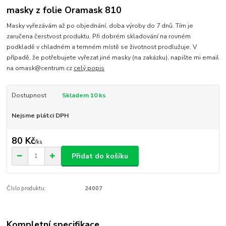
masky z folie Oramask 810
Masky vyřezávám až po objednání, doba výroby do 7 dnů. Tím je
zaručena čerstvost produktu. Při dobrém skladování na rovném
podkladě v chladném a temném místě se životnost prodlužuje. V
případě, že potřebujete vyřezat jiné masky (na zakázku), napište mi email
na omask@centrum.cz
celý popis
Dostupnost
Skladem 10 ks
Nejsme plátci DPH
80 Kč
/
ks
Přidat do košíku
Číslo produktu:
24007
Kompletní specifikace