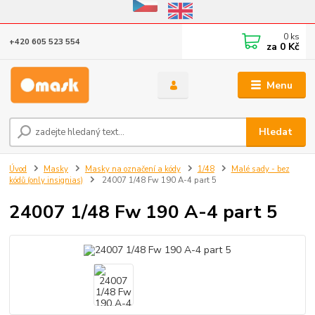
Eshop v provozu do 31.10.2026
0
ks
+420 605 523 554
za
0 Kč
Menu
Hledat
Úvod
Masky
Masky na označení a kódy
1/48
Malé sady - bez
kódů (only insignias)
24007 1/48 Fw 190 A-4 part 5
24007 1/48 Fw 190 A-4 part 5