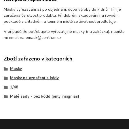
Masky vyřezávám až po objednání, doba výroby do 7 dnů. Tím je
zaručena čerstvost produktu. Při dobrém skladování na rovném
podkladě v chladném a temném místě se životnost prodlužuje.
V případě, že potřebujete vyřezat jiné masky (na zakázku), napište
mi email na omask@centrum.cz
Zboží zařazeno v kategoriích
Masky
Masky na označení a kódy
1/48
Malé sady - bez kódů (only insignias)