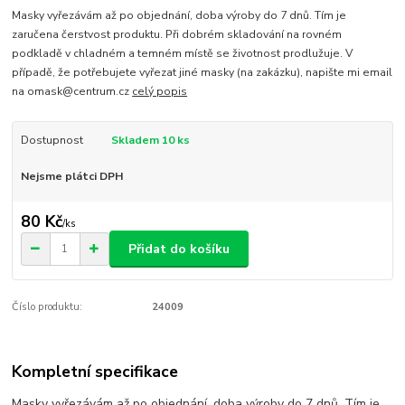
Masky vyřezávám až po objednání, doba výroby do 7 dnů. Tím je
zaručena čerstvost produktu. Při dobrém skladování na rovném
podkladě v chladném a temném místě se životnost prodlužuje. V
případě, že potřebujete vyřezat jiné masky (na zakázku), napište mi email
na omask@centrum.cz
celý popis
Dostupnost
Skladem 10 ks
Nejsme plátci DPH
80 Kč
/
ks
Přidat do košíku
Číslo produktu:
24009
Kompletní specifikace
Masky vyřezávám až po objednání, doba výroby do 7 dnů. Tím je