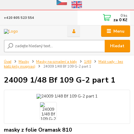
Eshop v provozu do 31.10.2026
0
ks
+420 605 523 554
za
0 Kč
Menu
Hledat
Úvod
Masky
Masky na označení a kódy
1/48
Malé sady - bez
kódů (only insignias)
24009 1/48 Bf 109 G-2 part 1
24009 1/48 Bf 109 G-2 part 1
masky z folie Oramask 810