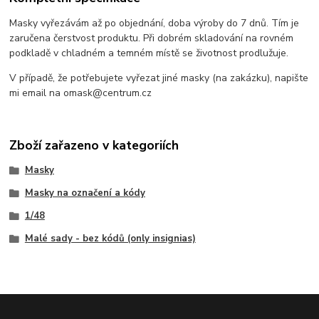
Masky vyřezávám až po objednání, doba výroby do 7 dnů. Tím je
zaručena čerstvost produktu. Při dobrém skladování na rovném
podkladě v chladném a temném místě se životnost prodlužuje.
V případě, že potřebujete vyřezat jiné masky (na zakázku), napište
mi email na omask@centrum.cz
Zboží zařazeno v kategoriích
Masky
Masky na označení a kódy
1/48
Malé sady - bez kódů (only insignias)