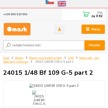
Eshop v provozu do 31.10.2026
0
ks
+420 605 523 554
za
0 Kč
Menu
Hledat
Úvod
Masky
Masky na označení a kódy
1/48
Malé sady - bez
kódů (only insignias)
24015 1/48 Bf 109 G-5 part 2
24015 1/48 Bf 109 G-5 part 2