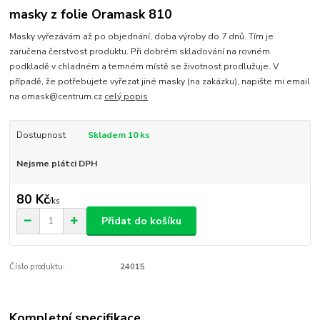
masky z folie Oramask 810
Masky vyřezávám až po objednání, doba výroby do 7 dnů. Tím je
zaručena čerstvost produktu. Při dobrém skladování na rovném
podkladě v chladném a temném místě se životnost prodlužuje. V
případě, že potřebujete vyřezat jiné masky (na zakázku), napište mi email
na omask@centrum.cz
celý popis
Dostupnost
Skladem 10 ks
Nejsme plátci DPH
80 Kč
/
ks
Přidat do košíku
Číslo produktu:
24015
Kompletní specifikace