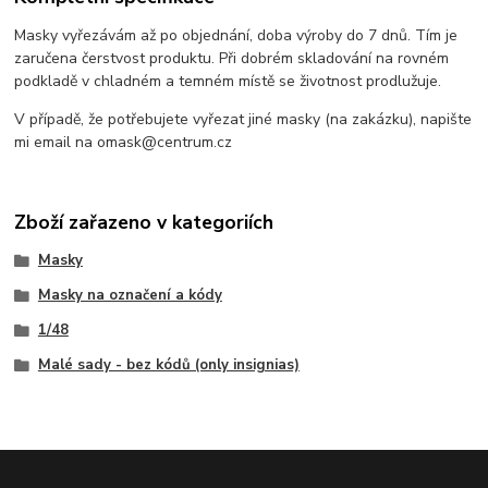
Masky vyřezávám až po objednání, doba výroby do 7 dnů. Tím je
zaručena čerstvost produktu. Při dobrém skladování na rovném
podkladě v chladném a temném místě se životnost prodlužuje.
V případě, že potřebujete vyřezat jiné masky (na zakázku), napište
mi email na omask@centrum.cz
Zboží zařazeno v kategoriích
Masky
Masky na označení a kódy
1/48
Malé sady - bez kódů (only insignias)