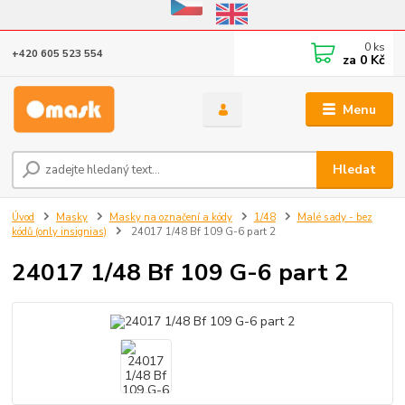
Eshop v provozu do 31.10.2026
0
ks
+420 605 523 554
za
0 Kč
Menu
Hledat
Úvod
Masky
Masky na označení a kódy
1/48
Malé sady - bez
kódů (only insignias)
24017 1/48 Bf 109 G-6 part 2
24017 1/48 Bf 109 G-6 part 2