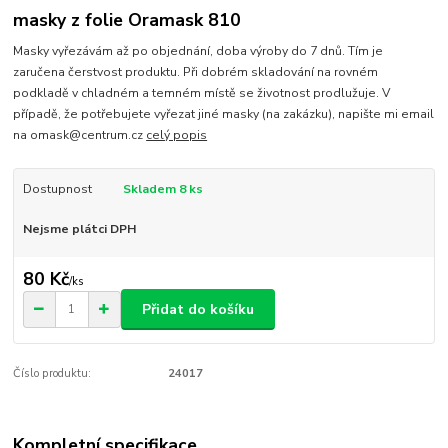
masky z folie Oramask 810
Masky vyřezávám až po objednání, doba výroby do 7 dnů. Tím je
zaručena čerstvost produktu. Při dobrém skladování na rovném
podkladě v chladném a temném místě se životnost prodlužuje. V
případě, že potřebujete vyřezat jiné masky (na zakázku), napište mi email
na omask@centrum.cz
celý popis
Dostupnost
Skladem 8 ks
Nejsme plátci DPH
80 Kč
/
ks
Přidat do košíku
Číslo produktu:
24017
Kompletní specifikace