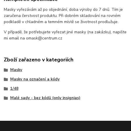
Masky vyřezávám až po objednání, doba výroby do 7 dnů. Tím je
zaručena čerstvost produktu. Při dobrém skladování na rovném
podkladě v chladném a temném místě se životnost prodlužuje.
V případě, že potřebujete vyřezat jiné masky (na zakázku), napište
mi email na omask@centrum.cz
Zboží zařazeno v kategoriích
Masky
Masky na označení a kódy
1/48
Malé sady - bez kódů (only insignias)