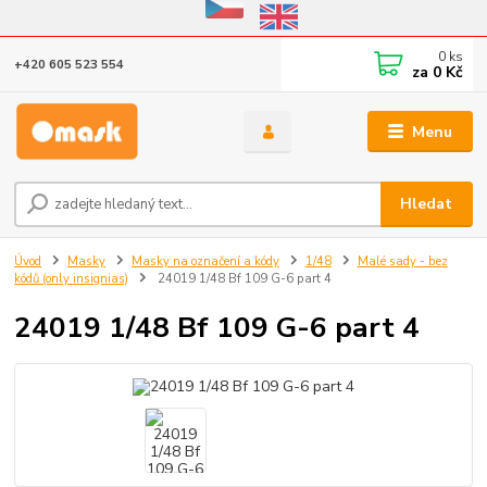
Eshop v provozu do 31.10.2026
0
ks
+420 605 523 554
za
0 Kč
Menu
Hledat
Úvod
Masky
Masky na označení a kódy
1/48
Malé sady - bez
kódů (only insignias)
24019 1/48 Bf 109 G-6 part 4
24019 1/48 Bf 109 G-6 part 4