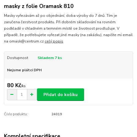
masky z folie Oramask 810
Masky vyřezávám až po objednání, doba výroby do 7 dnů. Tím je
zaručena čerstvost produktu. Při dobrém skladování na rovném
podkladě v chladném a temném místě se životnost prodlužuje. V
případě, že potřebujete vyřezat jiné masky (na zakázku), napište mi email
na omask@centrum.cz
celý popis
Dostupnost
Skladem 7 ks
Nejsme plátci DPH
80 Kč
/
ks
Přidat do košíku
Číslo produktu:
24019
Kompletní specifikace