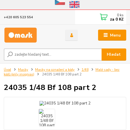
Eshop v provozu do 31.10.2026
0
ks
+420 605 523 554
za
0 Kč
Menu
Hledat
Úvod
Masky
Masky na označení a kódy
1/48
Malé sady - bez
kódů (only insignias)
24035 1/48 Bf 108 part 2
24035 1/48 Bf 108 part 2