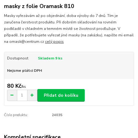
masky z folie Oramask 810
Masky vyřezávám až po objednání, doba výroby do 7 dnů. Tím je
zaručena čerstvost produktu. Při dobrém skladování na rovném
podkladě v chladném a temném místě se životnost prodlužuje. V
případě, že potřebujete vyřezat jiné masky (na zakázku), napište mi email
na omask@centrum.cz
celý popis
Dostupnost
Skladem 9 ks
Nejsme plátci DPH
80 Kč
/
ks
Přidat do košíku
Číslo produktu:
24035
Kompletní specifikace