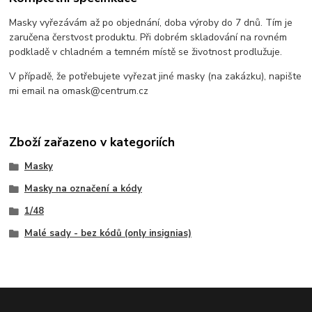
Masky vyřezávám až po objednání, doba výroby do 7 dnů. Tím je
zaručena čerstvost produktu. Při dobrém skladování na rovném
podkladě v chladném a temném místě se životnost prodlužuje.
V případě, že potřebujete vyřezat jiné masky (na zakázku), napište
mi email na omask@centrum.cz
Zboží zařazeno v kategoriích
Masky
Masky na označení a kódy
1/48
Malé sady - bez kódů (only insignias)