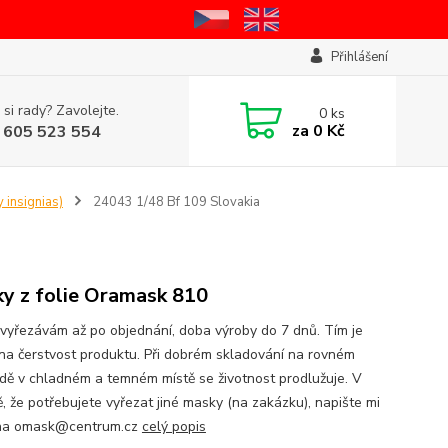
Přihlášení
 si rady? Zavolejte.
0
ks
za
0 Kč
 605 523 554
 insignias)
24043 1/48 Bf 109 Slovakia
y z folie Oramask 810
vyřezávám až po objednání, doba výroby do 7 dnů. Tím je
na čerstvost produktu. Při dobrém skladování na rovném
dě v chladném a temném místě se životnost prodlužuje. V
ě, že potřebujete vyřezat jiné masky (na zakázku), napište mi
 na omask@centrum.cz
celý popis