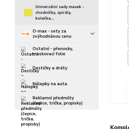
Univerzální sady masek -
chodníčky, spirály,
kolečka...
O-max - sety za
zvýhodněnou cenu
Ostatní - přenosky,
maskovací folie
Destičky a dráty
Nálepky na auta
Reklamní předměty
(čepice, trička, propisky)
Komple