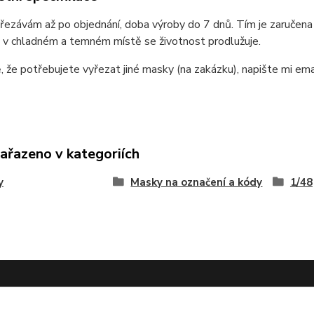
ezávám až po objednání, doba výroby do 7 dnů. Tím je zaručena
 v chladném a temném místě se životnost prodlužuje.
, že potřebujete vyřezat jiné masky (na zakázku), napište mi e
zařazeno v kategoriích
y
Masky na označení a kódy
1/48
Omask na www.modelforum.cz