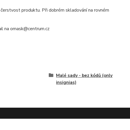
 čerstvost produktu. Při dobrém skladování na rovném
mail na omask@centrum.cz
Malé sady - bez kódů (only
insignias)
Galerie modelů s mými maskami