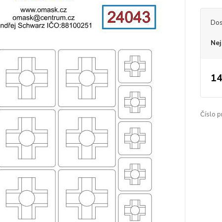
Dos
Nej
14
Číslo p