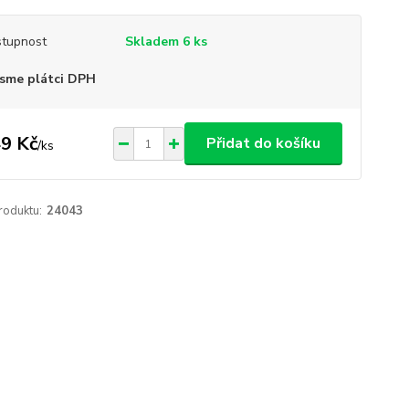
tupnost
Skladem 6 ks
sme plátci DPH
9 Kč
Přidat do košíku
/
ks
roduktu:
24043