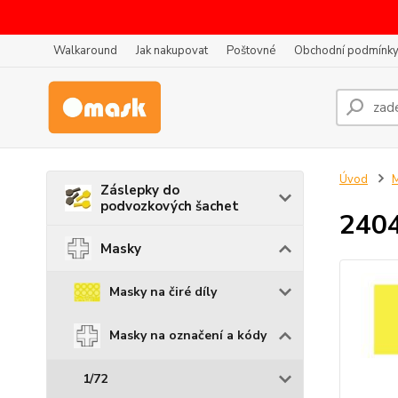
Walkaround
Jak nakupovat
Poštovné
Obchodní podmínk
Úvod
Záslepky do
podvozkových šachet
2404
Masky
Masky na čiré díly
Masky na označení a kódy
1/72