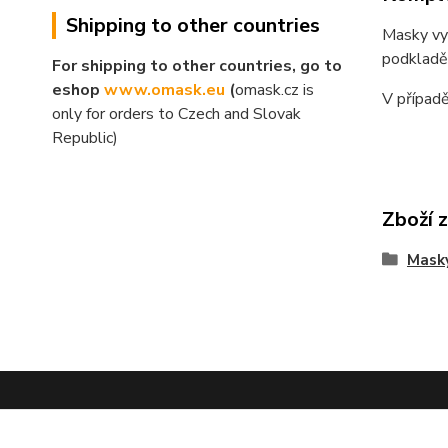
Shipping to other countries
Masky vyř
podkladě
For shipping to other countries, go to
eshop
www.omask.eu
(
omask.cz is
V případě
only for orders to Czech and Slovak
Republic)
Zboží 
Mask
Navštivte mé facebookové stránky