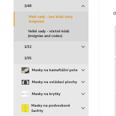
1/48
Malé sady - bez kódů (only
insignias)
Velké sady - včetně kódů
(insignias and codes)
1/32
1/35
Masky na kamuflážní pole
Masky na ovládací plochy
Masky na krytky
Masky na podvozkové
šachty