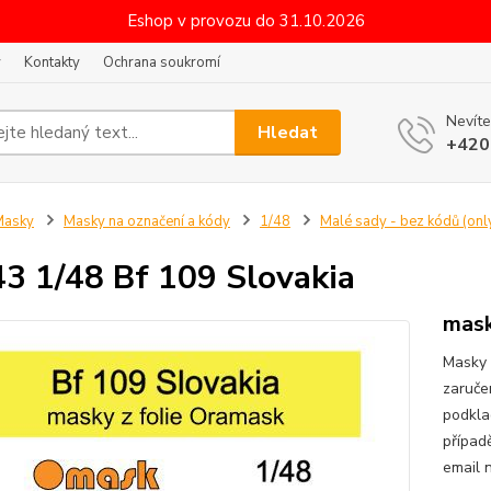
Eshop v provozu do 31.10.2026
y
Kontakty
Ochrana soukromí
Nevíte
Hledat
+420
Masky
Masky na označení a kódy
1/48
Malé sady - bez kódů (only
3 1/48 Bf 109 Slovakia
mask
Masky 
zaruče
podkla
případ
email