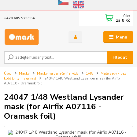
Eshop v provozu do 31.10.2026
0
ks
+420 605 523 554
za
0 Kč
Menu
Hledat
Úvod
Masky
Masky na označení a kódy
1/48
Malé sady - bez
kódů (only insignias)
24047 1/48 Westland Lysander mask (for Airfix
A07116 - Oramask foil)
24047 1/48 Westland Lysander
mask (for Airfix A07116 -
Oramask foil)