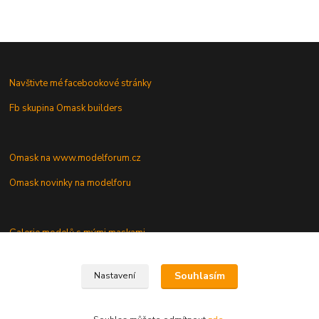
Navštivte mé facebookové stránky
Fb skupina Omask builders
Omask na www.modelforum.cz
Omask novinky na modelforu
Galerie modelů s mými maskami
Vaše dotazy a připomínky
Souhlasím
Nastavení