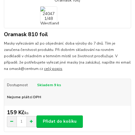
Oramask 810 foil
Masky vyřezávám až po objednání, doba výroby do 7 dnů. Tím je
zaručena čerstvost produktu. Při dobrém skladování na rovném
podkladě v chladném a temném místě se životnost prodlužuje. V
případě, že potřebujete vyřezat jiné masky (na zakázku), napište mi email
na omask@centrum.cz
celý popis
Dostupnost
Skladem 9 ks
Nejsme plátci DPH
159 Kč
/
ks
Přidat do košíku