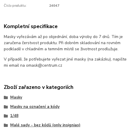
Číslo produktu:
24047
Kompletní specifikace
Masky vyřezávám až po objednání, doba výroby do 7 dnů. Tím je
zaručena čerstvost produktu. Při dobrém skladování na rovném
podkladě v chladném a temném místě se životnost prodlužuje.
V případě, že potřebujete vyřezat jiné masky (na zakázku), napište
mi email na omask@centrum.cz
Zboží zařazeno v kategoriích
Masky
Masky na označení a kódy
1/48
Malé sady - bez kódů (only insignias)