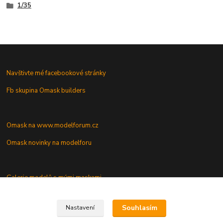
1/35
Navštivte mé facebookové stránky
Fb skupina Omask builders
Omask na www.modelforum.cz
Omask novinky na modelforu
Galerie modelů s mými maskami
Vaše dotazy a připomínky
Souhlasím
Nastavení