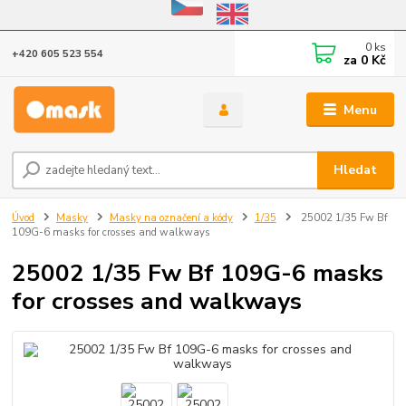
Eshop v provozu do 31.10.2026
0
ks
+420 605 523 554
za
0 Kč
Menu
Hledat
Úvod
Masky
Masky na označení a kódy
1/35
25002 1/35 Fw Bf
109G-6 masks for crosses and walkways
25002 1/35 Fw Bf 109G-6 masks
for crosses and walkways