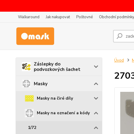
Walkaround
Jak nakupovat
Poštovné
Obchodní podmínk
Úvod
Záslepky do
podvozkových šachet
2703
Masky
Masky na čiré díly
Masky na označení a kódy
1/72