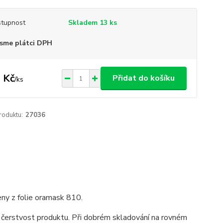
tupnost
Skladem 13 ks
sme plátci DPH
 Kč
Přidat do košíku
/
ks
roduktu:
27036
eny z folie oramask 810.
 čerstvost produktu. Při dobrém skladování na rovném