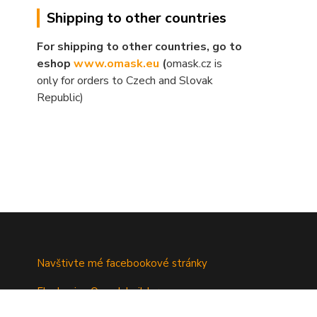
Shipping to other countries
For shipping to other countries, go to
eshop
www.omask.eu
(
omask.cz is
only for orders to Czech and Slovak
Republic)
Navštivte mé facebookové stránky
Fb skupina Omask builders