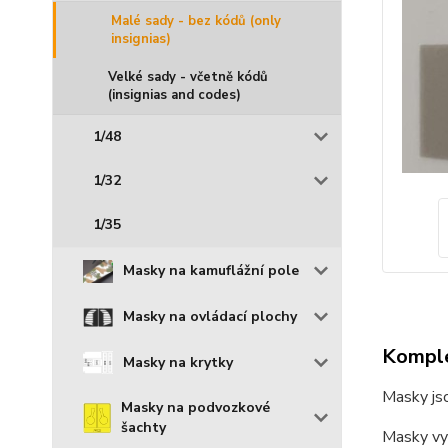
Malé sady - bez kódů (only
insignias)
Velké sady - včetně kódů
(insignias and codes)
1/48
1/32
1/35
Masky na kamuflážní pole
Masky na ovládací plochy
Komple
Masky na krytky
Masky jso
Masky na podvozkové
šachty
Masky vyř