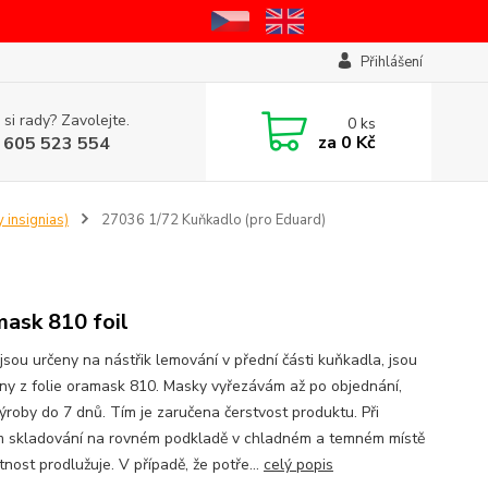
Přihlášení
 si rady? Zavolejte.
0
ks
za
0 Kč
 605 523 554
 insignias)
27036 1/72 Kuňkadlo (pro Eduard)
ask 810 foil
jsou určeny na nástřik lemování v přední části kuňkadla, jsou
ny z folie oramask 810. Masky vyřezávám až po objednání,
ýroby do 7 dnů. Tím je zaručena čerstvost produktu. Při
 skladování na rovném podkladě v chladném a temném místě
tnost prodlužuje. V případě, že potře...
celý popis