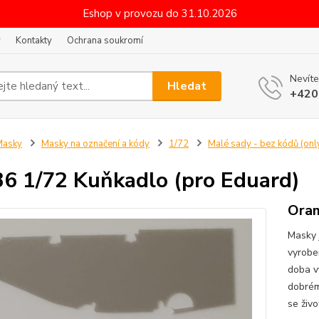
Eshop v provozu do 31.10.2026
y
Kontakty
Ochrana soukromí
Nevíte
Hledat
+420
Masky
Masky na označení a kódy
1/72
Malé sady - bez kódů (only
6 1/72 Kuňkadlo (pro Eduard)
Oram
Masky 
vyrobe
doba v
dobrém
se živo