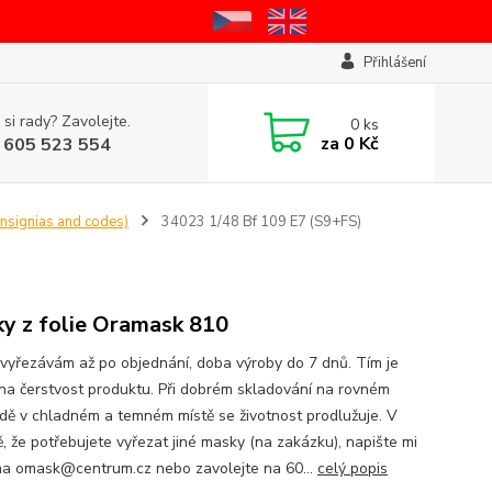
Přihlášení
 si rady? Zavolejte.
0
ks
za
0 Kč
 605 523 554
insignias and codes)
34023 1/48 Bf 109 E7 (S9+FS)
y z folie Oramask 810
vyřezávám až po objednání, doba výroby do 7 dnů. Tím je
na čerstvost produktu. Při dobrém skladování na rovném
dě v chladném a temném místě se životnost prodlužuje. V
ě, že potřebujete vyřezat jiné masky (na zakázku), napište mi
na omask@centrum.cz nebo zavolejte na 60...
celý popis