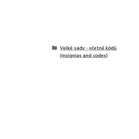
Velké sady - včetně kódů
(insignias and codes)