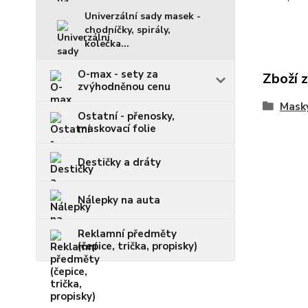
Univerzální sady masek -
chodníčky, spirály,
kolečka...
O-max - sety za
Zboží 
zvýhodněnou cenu
Mask
Ostatní - přenosky,
maskovací folie
Destičky a dráty
Nálepky na auta
Reklamní předměty
(čepice, trička, propisky)