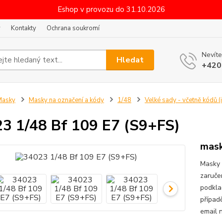
Eshop v provozu do 31.10.2026
y
Kontakty
Ochrana soukromí
Nevíte
Hledat
+420
Masky
Masky na označení a kódy
1/48
Velké sady - včetně kódů (
3 1/48 Bf 109 E7 (S9+FS)
mask
Masky 
zaruče
podkla
případ
email 