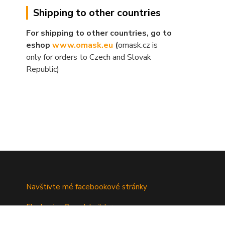
Shipping to other countries
For shipping to other countries, go to
eshop
www.omask.eu
(
omask.cz is
only for orders to Czech and Slovak
Republic)
Navštivte mé facebookové stránky
Fb skupina Omask builders