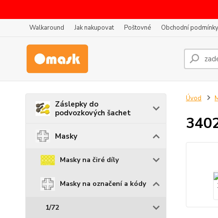
Walkaround
Jak nakupovat
Poštovné
Obchodní podmínk
Úvod
Záslepky do
podvozkových šachet
3402
Masky
Masky na čiré díly
Masky na označení a kódy
1/72