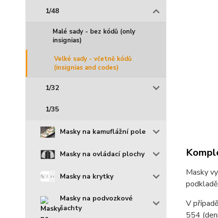
1/48
Malé sady - bez kódů (only
insignias)
Velké sady - včetně kódů
(insignias and codes)
1/32
1/35
Masky na kamuflážní pole
Komple
Masky na ovládací plochy
Masky vyř
Masky na krytky
podkladě
Masky na podvozkové
V případě
šachty
554 (den