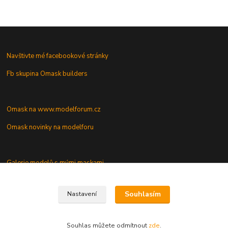
Navštivte mé facebookové stránky
Fb skupina Omask builders
Omask na www.modelforum.cz
Omask novinky na modelforu
Galerie modelů s mými maskami
Vaše dotazy a připomínky
Souhlasím
Nastavení
Souhlas můžete odmítnout
zde
.