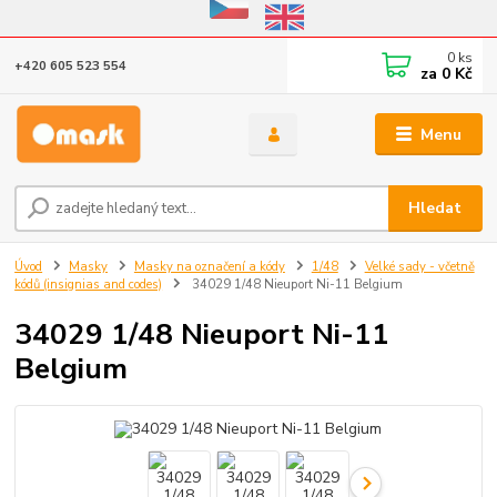
Eshop v provozu do 31.10.2026
0
ks
+420 605 523 554
za
0 Kč
Menu
Hledat
Úvod
Masky
Masky na označení a kódy
1/48
Velké sady - včetně
kódů (insignias and codes)
34029 1/48 Nieuport Ni-11 Belgium
34029 1/48 Nieuport Ni-11
Belgium