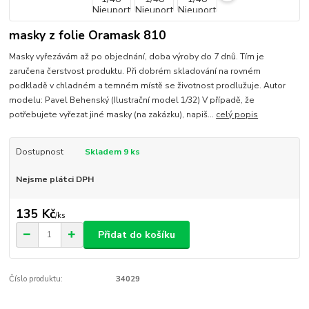
masky z folie Oramask 810
Masky vyřezávám až po objednání, doba výroby do 7 dnů. Tím je
zaručena čerstvost produktu. Při dobrém skladování na rovném
podkladě v chladném a temném místě se životnost prodlužuje. Autor
modelu: Pavel Behenský (Ilustrační model 1/32) V případě, že
potřebujete vyřezat jiné masky (na zakázku), napiš...
celý popis
Dostupnost
Skladem 9 ks
Nejsme plátci DPH
135 Kč
/
ks
Přidat do košíku
Číslo produktu:
34029