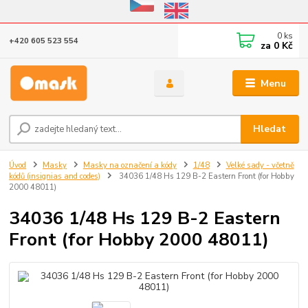
Eshop v provozu do 31.10.2026
0
ks
+420 605 523 554
za
0 Kč
Menu
Hledat
Úvod
Masky
Masky na označení a kódy
1/48
Velké sady - včetně
kódů (insignias and codes)
34036 1/48 Hs 129 B-2 Eastern Front (for Hobby
2000 48011)
34036 1/48 Hs 129 B-2 Eastern
Front (for Hobby 2000 48011)