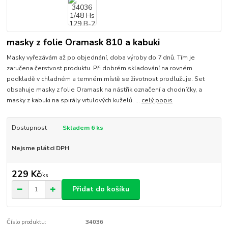
masky z folie Oramask 810 a kabuki
Masky vyřezávám až po objednání, doba výroby do 7 dnů. Tím je
zaručena čerstvost produktu. Při dobrém skladování na rovném
podkladě v chladném a temném místě se životnost prodlužuje. Set
obsahuje masky z folie Oramask na nástřik označení a chodníčky, a
masky z kabuki na spirály vrtulových kuželů. ...
celý popis
Dostupnost
Skladem 6 ks
Nejsme plátci DPH
229 Kč
/
ks
Přidat do košíku
Číslo produktu:
34036