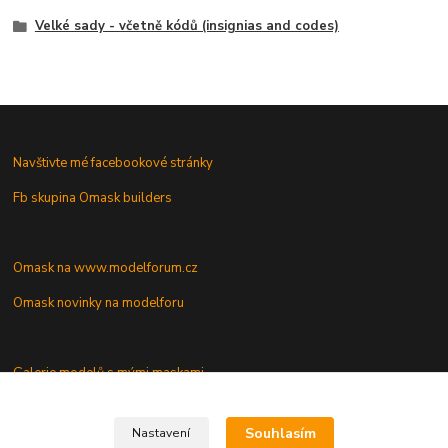
Velké sady - včetně kódů (insignias and codes)
Navštivte mé facebookové stránky
Fb skupina Omask builders
Omask na www.modelforum.cz
Omask novinky na modelforu
Galerie modelů s mými maskami
Vaše dotazy a připomínky
Souhlasím
Nastavení