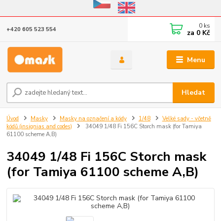
Eshop v provozu do 31.10.2026
0
ks
+420 605 523 554
za
0 Kč
Menu
Hledat
Úvod
Masky
Masky na označení a kódy
1/48
Velké sady - včetně
kódů (insignias and codes)
34049 1/48 Fi 156C Storch mask (for Tamiya
61100 scheme A,B)
34049 1/48 Fi 156C Storch mask
(for Tamiya 61100 scheme A,B)