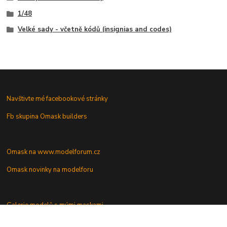
1/48
Velké sady - včetně kódů (insignias and codes)
Navštivte mé facebookové stránky
Fb skupina Omask builders
Omask na www.modelforum.cz
Omask novinky na modelforu
Galerie modelů s mými maskami
Vaše dotazy a připomínky