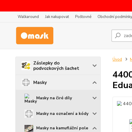
Walkaround
Jak nakupovat
Poštovné
Obchodní podmínk
Úvod
Záslepky do
podvozkových šachet
4400
Edua
Masky
Masky na čiré díly
Masky na označení a kódy
Masky na kamuflážní pole