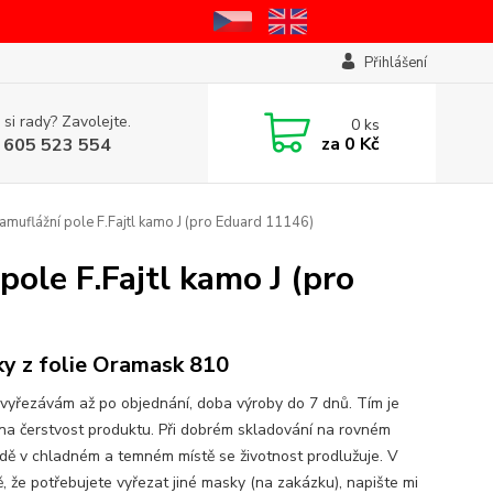
Přihlášení
 si rady? Zavolejte.
0
ks
za
0 Kč
 605 523 554
kamuflážní pole F.Fajtl kamo J (pro Eduard 11146)
pole F.Fajtl kamo J (pro
y z folie Oramask 810
vyřezávám až po objednání, doba výroby do 7 dnů. Tím je
na čerstvost produktu. Při dobrém skladování na rovném
dě v chladném a temném místě se životnost prodlužuje. V
ě, že potřebujete vyřezat jiné masky (na zakázku), napište mi