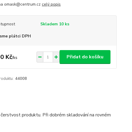
 na omask@centrum.cz
celý popis
tupnost
Skladem 10 ks
sme plátci DPH
0 Kč
Přidat do košíku
/
ks
roduktu:
44008
 čerstvost produktu. Při dobrém skladování na rovném