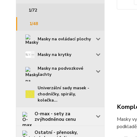
1/72
1/48
Masky na ovládací plochy
Masky na krytky
Masky na podvozkové
šachty
Univerzální sady masek -
chodníčky, spirály,
kolečka...
Komple
O-max - sety za
Masky vyř
zvýhodněnou cenu
podkladě
Ostatní - přenosky,