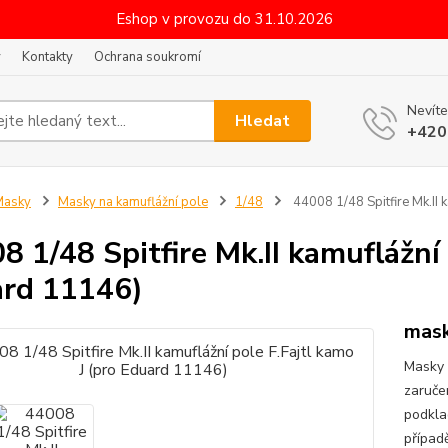
Eshop v provozu do 31.10.2026
y
Kontakty
Ochrana soukromí
Nevíte
Hledat
+420
Masky
Masky na kamuflážní pole
1/48
44008 1/48 Spitfire Mk.II 
8 1/48 Spitfire Mk.II kamuflážní 
rd 11146)
mask
Masky 
zaruče
podkla
případ