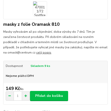
masky z folie Oramask 810
Masky vyřezávám až po objednání, doba výroby do 7 dnů. Tím je
zaručena čerstvost produktu. Při dobrém skladování na rovném
podkladě v chladném a temném místě se životnost prodlužuje. V
případě, že potřebujete vyřezat jiné masky (na zakázku), napište mi email
na omask@centrum.cz
celý popis
Dostupnost
Skladem 9 ks
Nejsme plátci DPH
149 Kč
/
ks
Přidat do košíku