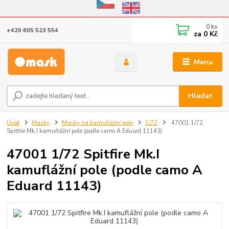
Eshop v provozu do 31.10.2026
0
ks
+420 605 523 554
za
0 Kč
Menu
Hledat
Úvod
Masky
Masky na kamuflážní pole
1/72
47001 1/72
Spitfire Mk.I kamuflážní pole (podle camo A Eduard 11143)
47001 1/72 Spitfire Mk.I
kamuflážní pole (podle camo A
Eduard 11143)