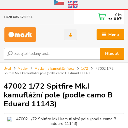
Eshop v provozu do 31.10.2026
0
ks
+420 605 523 554
za
0 Kč
Menu
Hledat
Úvod
Masky
Masky na kamuflážní pole
1/72
47002 1/72
Spitfire Mk.I kamuflážní pole (podle camo B Eduard 11143)
47002 1/72 Spitfire Mk.I
kamuflážní pole (podle camo B
Eduard 11143)