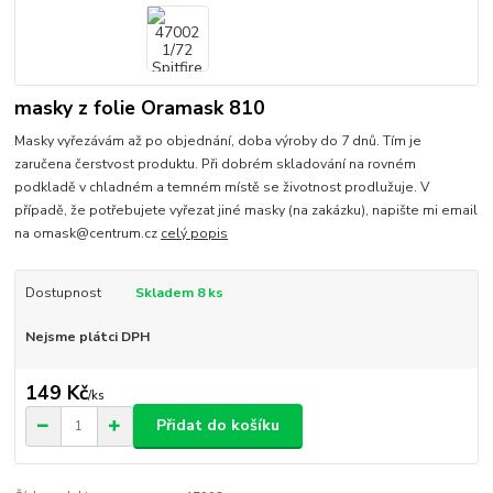
masky z folie Oramask 810
Masky vyřezávám až po objednání, doba výroby do 7 dnů. Tím je
zaručena čerstvost produktu. Při dobrém skladování na rovném
podkladě v chladném a temném místě se životnost prodlužuje. V
případě, že potřebujete vyřezat jiné masky (na zakázku), napište mi email
na omask@centrum.cz
celý popis
Dostupnost
Skladem 8 ks
Nejsme plátci DPH
149 Kč
/
ks
Přidat do košíku