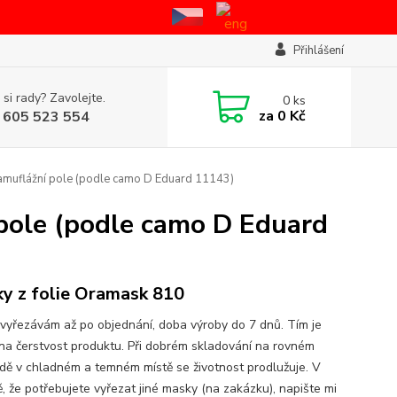
Přihlášení
 si rady? Zavolejte.
0
ks
za
0 Kč
 605 523 554
kamuflážní pole (podle camo D Eduard 11143)
 pole (podle camo D Eduard
y z folie Oramask 810
vyřezávám až po objednání, doba výroby do 7 dnů. Tím je
na čerstvost produktu. Při dobrém skladování na rovném
dě v chladném a temném místě se životnost prodlužuje. V
ě, že potřebujete vyřezat jiné masky (na zakázku), napište mi