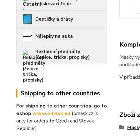
maskovací folie
Destičky a dráty
Nálepky na auta
Komple
Reklamní předměty
Masky vyř
(čepice, trička, propisky)
podkladě
V případě
Shipping to other countries
For shipping to other countries, go to
eshop
www.omask.eu
(
omask.cz is
Zboží 
only for orders to Czech and Slovak
Mask
Republic)