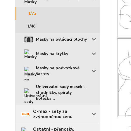
1/72
1/48
Masky na ovládací plochy
Masky na krytky
Masky na podvozkové
šachty
Univerzální sady masek -
chodníčky, spirály,
kolečka...
O-max - sety za
zvýhodněnou cenu
Ostatní - přenosky,