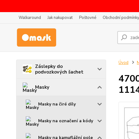
Walkaround
Jak nakupovat
Poštovné
Obchodní podmínk
Úvod
Záslepky do
podvozkových šachet
4700
111
Masky
Masky na čiré díly
Masky na označení a kódy
Masky na kamuflážní pole