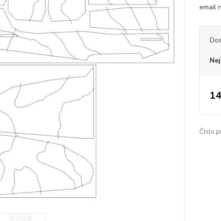
email
Dos
Nej
14
Číslo p