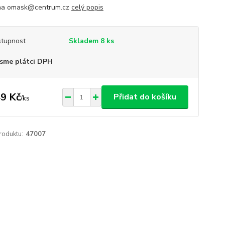
 na omask@centrum.cz
celý popis
tupnost
Skladem 8 ks
sme plátci DPH
9 Kč
Přidat do košíku
/
ks
roduktu:
47007