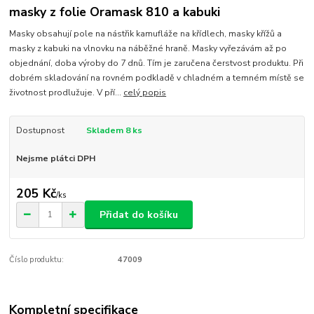
masky z folie Oramask 810 a kabuki
Masky obsahují pole na nástřik kamufláže na křídlech, masky křížů a
masky z kabuki na vlnovku na náběžné hraně. Masky vyřezávám až po
objednání, doba výroby do 7 dnů. Tím je zaručena čerstvost produktu. Při
dobrém skladování na rovném podkladě v chladném a temném místě se
životnost prodlužuje. V pří...
celý popis
Dostupnost
Skladem 8 ks
Nejsme plátci DPH
205 Kč
/
ks
Přidat do košíku
Číslo produktu:
47009
Kompletní specifikace