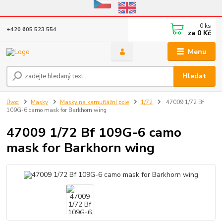
Eshop v provozu do 31.10.2026
0
ks
+420 605 523 554
za
0 Kč
Menu
Hledat
Úvod
Masky
Masky na kamuflážní pole
1/72
47009 1/72 Bf
109G-6 camo mask for Barkhorn wing
47009 1/72 Bf 109G-6 camo
mask for Barkhorn wing