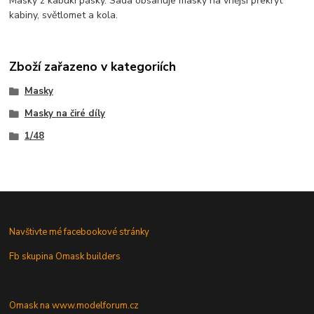
Masky z kabuki pásky. Sada obsahuje masky na vnější překryt
kabiny, světlomet a kola.
Zboží zařazeno v kategoriích
Masky
Masky na čiré díly
1/48
Navštivte mé facebookové stránky
Fb skupina Omask builders
Omask na www.modelforum.cz