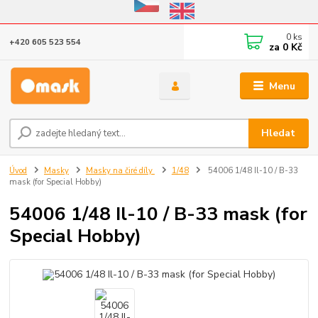
Eshop v provozu do 31.10.2026
0
ks
+420 605 523 554
za
0 Kč
Menu
Hledat
Úvod
Masky
Masky na čiré díly
1/48
54006 1/48 Il-10 / B-33
mask (for Special Hobby)
54006 1/48 Il-10 / B-33 mask (for
Special Hobby)