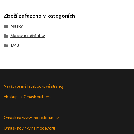
Zboží zařazeno v kategoriích
Masky
Masky na čiré díly
1/48
Navštivte mé facebookové stránky
Fb skupina Omask builders
Omask na www.modelforum.cz
Omask novinky na modelforu