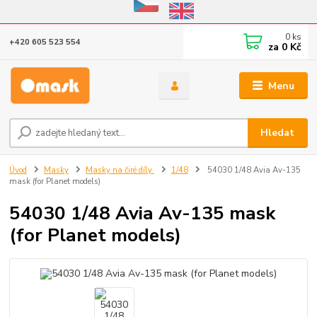
Eshop v provozu do 31.10.2026
0
ks
+420 605 523 554
za
0 Kč
Menu
Hledat
Úvod
Masky
Masky na čiré díly
1/48
54030 1/48 Avia Av-135
mask (for Planet models)
54030 1/48 Avia Av-135 mask
(for Planet models)