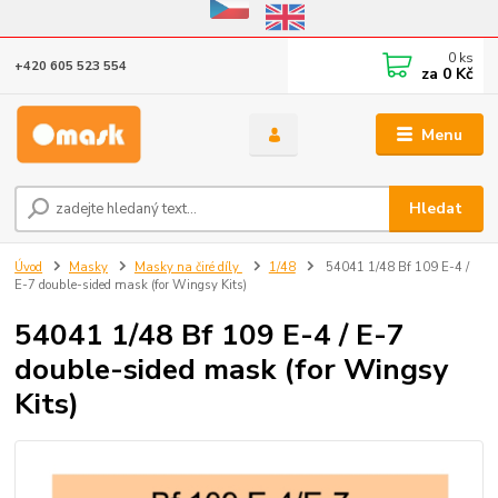
Eshop v provozu do 31.10.2026
0
ks
+420 605 523 554
za
0 Kč
Menu
Hledat
Úvod
Masky
Masky na čiré díly
1/48
54041 1/48 Bf 109 E-4 /
E-7 double-sided mask (for Wingsy Kits)
54041 1/48 Bf 109 E-4 / E-7
double-sided mask (for Wingsy
Kits)