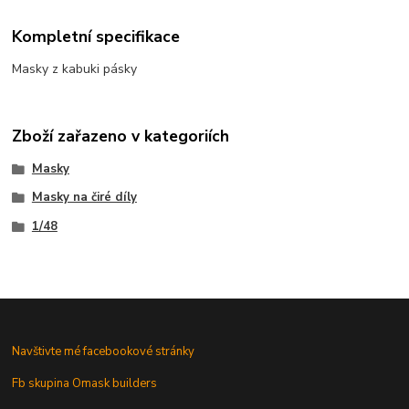
Kompletní specifikace
Masky z kabuki pásky
Zboží zařazeno v kategoriích
Masky
Masky na čiré díly
1/48
Navštivte mé facebookové stránky
Fb skupina Omask builders