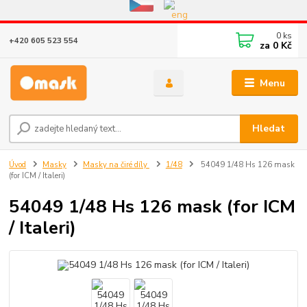
Eshop v provozu do 31.10.2026
0
ks
+420 605 523 554
za
0 Kč
Menu
Hledat
Úvod
Masky
Masky na čiré díly
1/48
54049 1/48 Hs 126 mask
(for ICM / Italeri)
54049 1/48 Hs 126 mask (for ICM
/ Italeri)