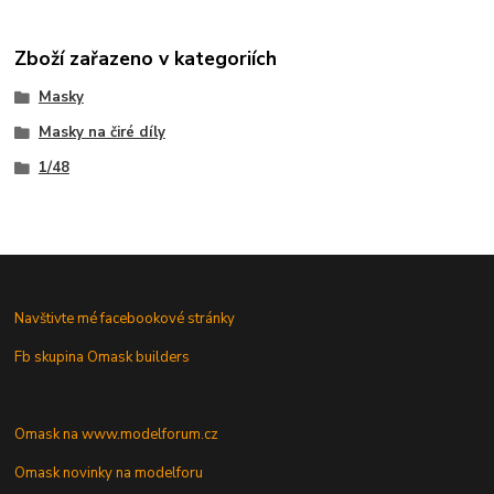
Zboží zařazeno v kategoriích
Masky
Masky na čiré díly
1/48
Navštivte mé facebookové stránky
Fb skupina Omask builders
Omask na www.modelforum.cz
Omask novinky na modelforu