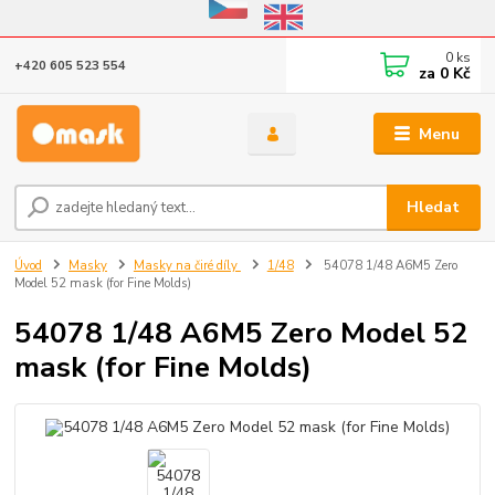
Eshop v provozu do 31.10.2026
0
ks
+420 605 523 554
za
0 Kč
Menu
Hledat
Úvod
Masky
Masky na čiré díly
1/48
54078 1/48 A6M5 Zero
Model 52 mask (for Fine Molds)
54078 1/48 A6M5 Zero Model 52
mask (for Fine Molds)