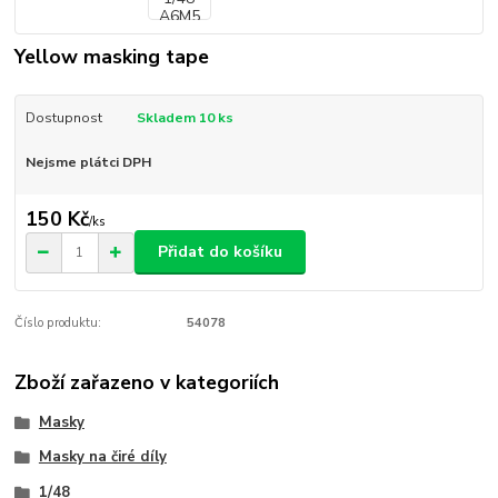
Yellow masking tape
Dostupnost
Skladem 10 ks
Nejsme plátci DPH
150 Kč
/
ks
Přidat do košíku
Číslo produktu:
54078
Zboží zařazeno v kategoriích
Masky
Masky na čiré díly
1/48