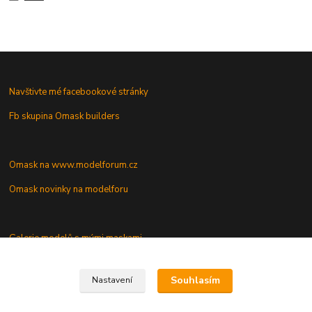
Navštivte mé facebookové stránky
Fb skupina Omask builders
Omask na www.modelforum.cz
Omask novinky na modelforu
Galerie modelů s mými maskami
Vaše dotazy a připomínky
Souhlasím
Nastavení