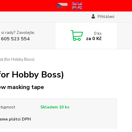
Přihlášení
 si rady? Zavolejte.
0
ks
za
0 Kč
 605 523 554
k (for Hobby Boss)
or Hobby Boss)
ow masking tape
tupnost
Skladem 10 ks
sme plátci DPH