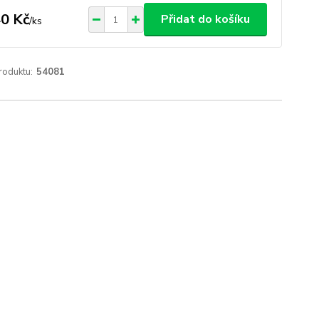
0 Kč
Přidat do košíku
/
ks
roduktu:
54081