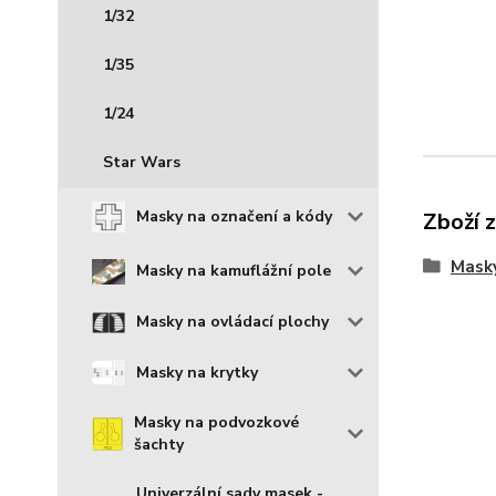
1/32
1/35
1/24
Star Wars
Masky na označení a kódy
Zboží 
Mask
Masky na kamuflážní pole
Masky na ovládací plochy
Masky na krytky
Masky na podvozkové
šachty
Univerzální sady masek -