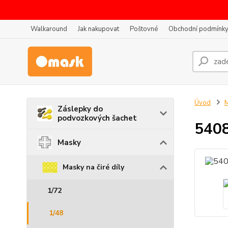
Walkaround
Jak nakupovat
Poštovné
Obchodní podmínk
Úvod
Záslepky do
podvozkových šachet
5408
Masky
Masky na čiré díly
1/72
1/48