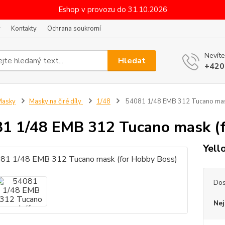
Eshop v provozu do 31.10.2026
y
Kontakty
Ochrana soukromí
Nevíte
Hledat
+420
Masky
Masky na čiré díly
1/48
54081 1/48 EMB 312 Tucano mas
1 1/48 EMB 312 Tucano mask (f
Yell
Dos
Nej