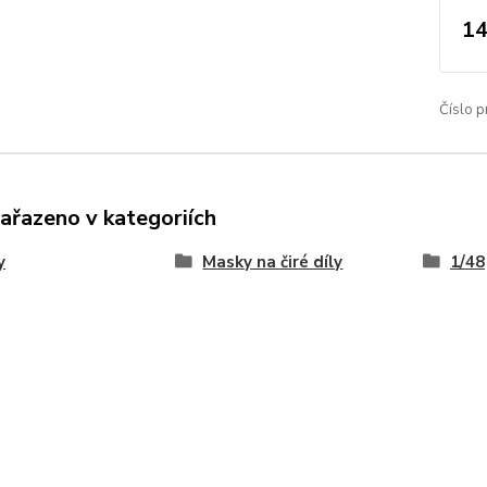
14
Číslo p
zařazeno v kategoriích
y
Masky na čiré díly
1/48