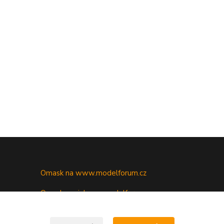
Omask na www.modelforum.cz
Omask novinky na modelforu