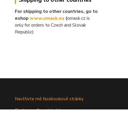
For shipping to other countries, go to
eshop
www.omask.eu
(
omask.cz is
only for orders to Czech and Slovak
Republic)
Navštivte mé facebookové stránky
Fb skupina Omask builders