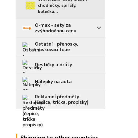
chodníčky, spirály,
kolečka...
O-max - sety za
zvýhodněnou cenu
Ostatní - přenosky,
maskovací folie
Destičky a dráty
Nálepky na auta
Reklamní předměty
(čepice, trička, propisky)
Shipping to other countries