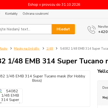
Eshop v provozu do 31.10.2026
y
Kontakty
Ochrana soukromí
Nevíte
Hledat
+420
Masky
Masky na čiré díly
1/48
54082 1/48 EMB 314 Super Tuca
2 1/48 EMB 314 Super Tucano m
Yell
Dos
Nej