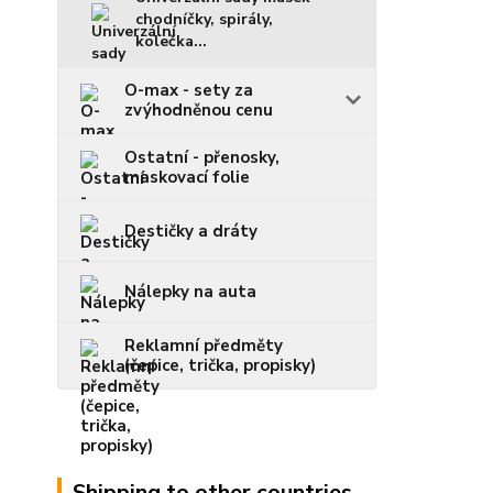
chodníčky, spirály,
kolečka...
O-max - sety za
zvýhodněnou cenu
Ostatní - přenosky,
maskovací folie
Destičky a dráty
Nálepky na auta
Reklamní předměty
(čepice, trička, propisky)
Shipping to other countries