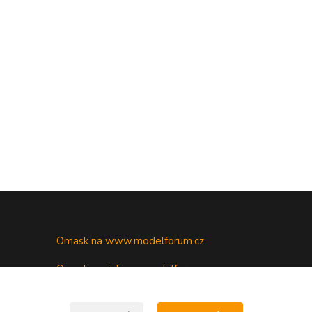
Omask na www.modelforum.cz
Omask novinky na modelforu