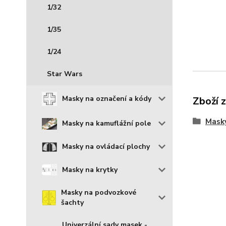
1/32
1/35
1/24
Star Wars
Masky na označení a kódy
Zboží 
Mask
Masky na kamuflážní pole
Masky na ovládací plochy
Masky na krytky
Masky na podvozkové
šachty
Univerzální sady masek -