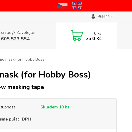
Přihlášení
 si rady? Zavolejte.
0
ks
za
0 Kč
 605 523 554
no mask (for Hobby Boss)
ask (for Hobby Boss)
ow masking tape
tupnost
Skladem 10 ks
sme plátci DPH