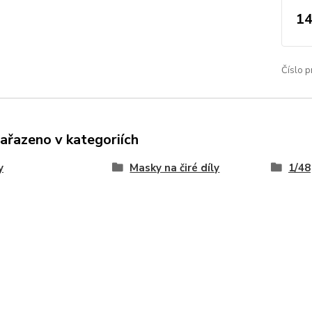
14
Číslo p
zařazeno v kategoriích
y
Masky na čiré díly
1/48