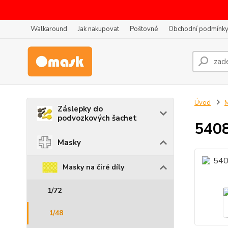
Walkaround
Jak nakupovat
Poštovné
Obchodní podmínk
Úvod
Záslepky do
podvozkových šachet
5408
Masky
Masky na čiré díly
1/72
1/48