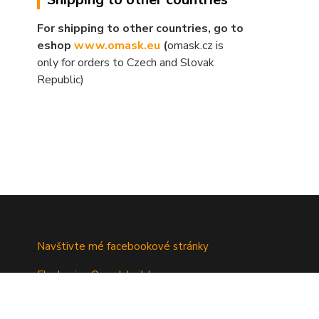
For shipping to other countries, go to
eshop
www.omask.eu
(
omask.cz is
only for orders to Czech and Slovak
Republic)
Navštivte mé facebookové stránky
Fb skupina Omask builders