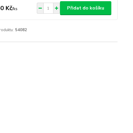
0 Kč
Přidat do košíku
/
ks
roduktu:
54082