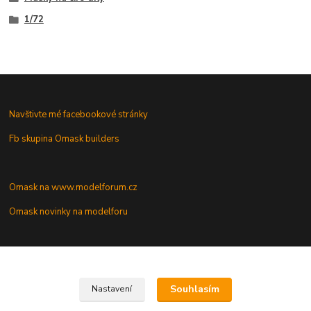
1/72
Navštivte mé facebookové stránky
Fb skupina Omask builders
Omask na www.modelforum.cz
Omask novinky na modelforu
Galerie modelů s mými maskami
Vaše dotazy a připomínky
Souhlasím
Nastavení