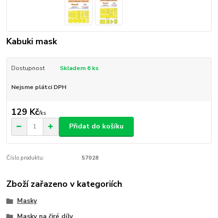
Kabuki mask
Dostupnost
Skladem 6 ks
Nejsme plátci DPH
129 Kč
/
ks
Přidat do košíku
Číslo produktu:
57028
Zboží zařazeno v kategoriích
Masky
Masky na čiré díly