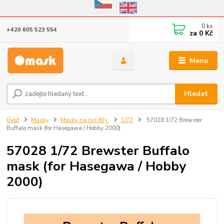
Eshop v provozu do 31.10.2026
0
ks
+420 605 523 554
za
0 Kč
Menu
Hledat
Úvod
Masky
Masky na čiré díly
1/72
57028 1/72 Brewster
Buffalo mask (for Hasegawa / Hobby 2000)
57028 1/72 Brewster Buffalo
mask (for Hasegawa / Hobby
2000)