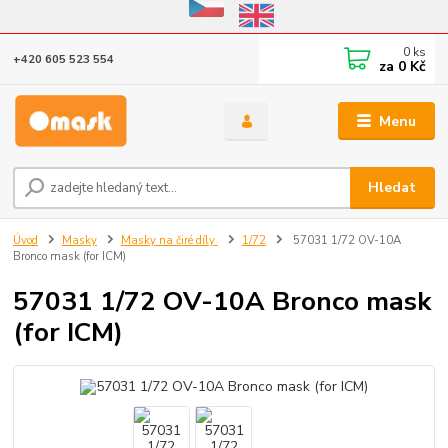
Eshop v provozu do 31.10.2026
0
ks
+420 605 523 554
za
0 Kč
Menu
Hledat
Úvod
Masky
Masky na čiré díly
1/72
57031 1/72 OV-10A
Bronco mask (for ICM)
57031 1/72 OV-10A Bronco mask
(for ICM)