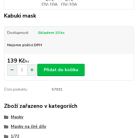
Kabuki mask
Dostupnost
Skladem 10 ks
Nejsme plátci DPH
139 Kč
/
ks
Přidat do košíku
Číslo produktu:
57031
Zboží zařazeno v kategoriích
Masky
Masky na čiré díly
1/72