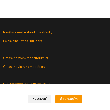
Navštivte mé facebookové stránky
Fb skupina Omask builders
Omask na www.modelforum.cz
Omask novinky na modelforu
Galerie modelů s mými maskami
Vaše dotazy a připomínky
Souhlasím
Nastavení