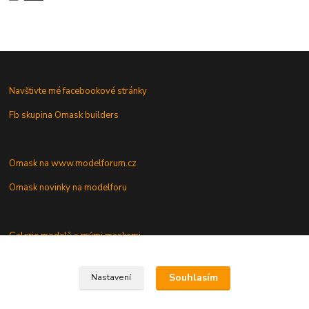
Navštivte mé facebookové stránky
Fb skupina Omask builders
Omask na www.modelforum.cz
Omask novinky na modelforu
Galerie modelů s mými maskami
Vaše dotazy a připomínky
Souhlasím
Nastavení