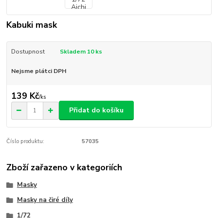
Kabuki mask
Dostupnost
Skladem 10 ks
Nejsme plátci DPH
139 Kč
/
ks
Přidat do košíku
Číslo produktu:
57035
Zboží zařazeno v kategoriích
Masky
Masky na čiré díly
1/72