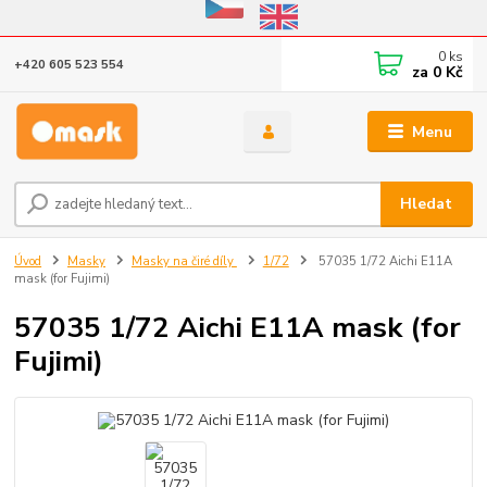
Eshop v provozu do 31.10.2026
0
ks
+420 605 523 554
za
0 Kč
Menu
Hledat
Úvod
Masky
Masky na čiré díly
1/72
57035 1/72 Aichi E11A
mask (for Fujimi)
57035 1/72 Aichi E11A mask (for
Fujimi)