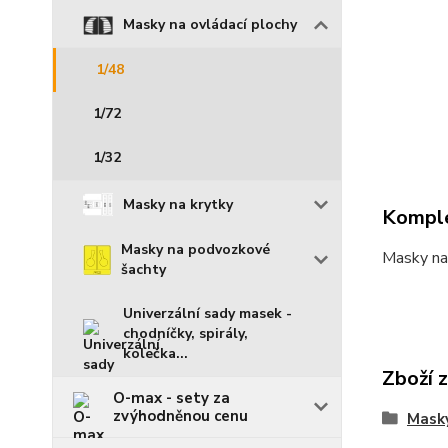
Masky na ovládací plochy
1/48
1/72
1/32
Masky na krytky
Komple
Masky na podvozkové
Masky na
šachty
Univerzální sady masek -
chodníčky, spirály,
kolečka...
Zboží 
O-max - sety za
zvýhodněnou cenu
Mask