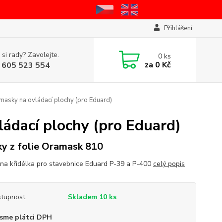
Přihlášení
 si rady? Zavolejte.
0
ks
za
0 Kč
 605 523 554
asky na ovládací plochy (pro Eduard)
ádací plochy (pro Eduard)
y z folie Oramask 810
na křidélka pro stavebnice Eduard P-39 a P-400
celý popis
tupnost
Skladem 10 ks
sme plátci DPH