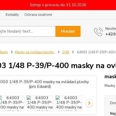
Eshop v provozu do 31.10.2026
y
Kontakty
Ochrana soukromí
Nevíte
Hledat
+420
Masky
Masky na ovládací plochy
1/48
64003 1/48 P-39/P-400 m
3 1/48 P-39/P-400 masky na ovl
mask
Masky 
Dos
Nej