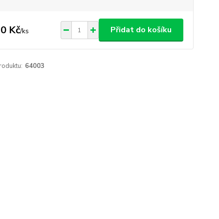
0 Kč
Přidat do košíku
/
ks
roduktu:
64003