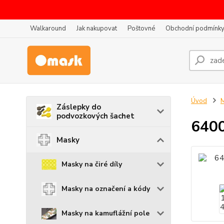
Walkaround
Jak nakupovat
Poštovné
Obchodní podmínk
Úvod
Záslepky do
podvozkových šachet
6400
Masky
Masky na čiré díly
Masky na označení a kódy
Masky na kamuflážní pole