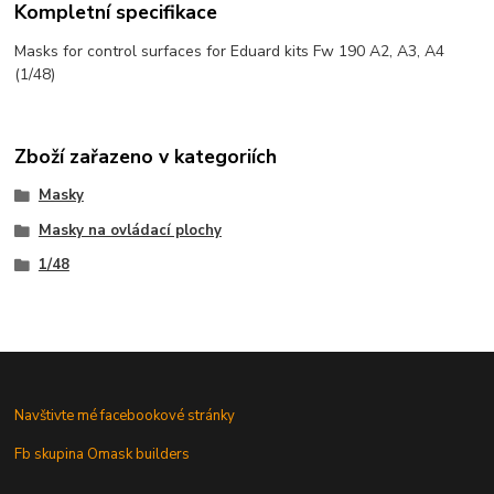
Kompletní specifikace
Masks for control surfaces for Eduard kits Fw 190 A2, A3, A4
(1/48)
Zboží zařazeno v kategoriích
Masky
Masky na ovládací plochy
1/48
Navštivte mé facebookové stránky
Fb skupina Omask builders