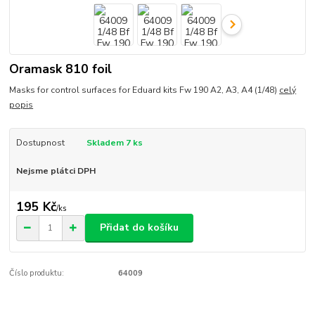
Oramask 810 foil
Masks for control surfaces for Eduard kits Fw 190 A2, A3, A4 (1/48)
celý
popis
Dostupnost
Skladem 7 ks
Nejsme plátci DPH
195 Kč
/
ks
Přidat do košíku
Číslo produktu:
64009