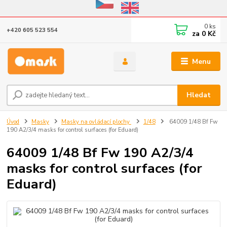
Eshop v provozu do 31.10.2026
0
ks
+420 605 523 554
za
0 Kč
Menu
Hledat
Úvod
Masky
Masky na ovládací plochy
1/48
64009 1/48 Bf Fw
190 A2/3/4 masks for control surfaces (for Eduard)
64009 1/48 Bf Fw 190 A2/3/4
masks for control surfaces (for
Eduard)