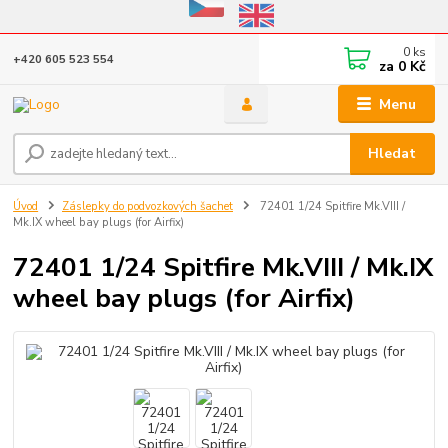
Eshop v provozu do 31.10.2026
0
ks
+420 605 523 554
za
0 Kč
Menu
Hledat
Úvod
Záslepky do podvozkových šachet
72401 1/24 Spitfire Mk.VIII /
Mk.IX wheel bay plugs (for Airfix)
72401 1/24 Spitfire Mk.VIII / Mk.IX
wheel bay plugs (for Airfix)