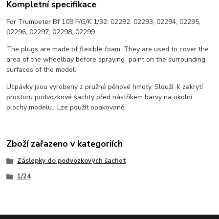
Kompletní specifikace
For Trumpeter Bf 109 F/G/K 1/32: 02292, 02293, 02294, 02295,
02296, 02297, 02298, 02299
The plugs are made of flexible foam. They are used to cover the
area of the wheelbay before spraying paint on the surrounding
surfaces of the model.
Ucpávky jsou vyrobeny z pružné pěnové hmoty. Slouží k zakrytí
prostoru podvozkové šachty před nástřikem barvy na okolní
plochy modelu. Lze použít opakovaně.
Zboží zařazeno v kategoriích
Záslepky do podvozkových šachet
1/24