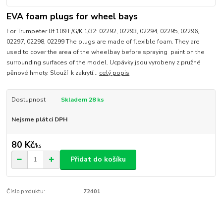
EVA foam plugs for wheel bays
For Trumpeter Bf 109 F/G/K 1/32: 02292, 02293, 02294, 02295, 02296,
02297, 02298, 02299 The plugs are made of flexible foam. They are
used to cover the area of the wheelbay before spraying paint on the
surrounding surfaces of the model. Ucpávky jsou vyrobeny z pružné
pěnové hmoty. Slouží k zakrytí...
celý popis
Dostupnost
Skladem 28 ks
Nejsme plátci DPH
80 Kč
/
ks
Přidat do košíku
Číslo produktu:
72401