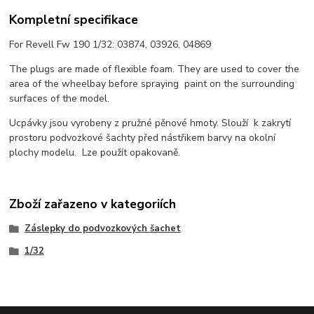
Kompletní specifikace
For Revell Fw 190 1/32: 03874, 03926, 04869
The plugs are made of flexible foam. They are used to cover the
area of the wheelbay before spraying paint on the surrounding
surfaces of the model.
Ucpávky jsou vyrobeny z pružné pěnové hmoty. Slouží k zakrytí
prostoru podvozkové šachty před nástřikem barvy na okolní
plochy modelu. Lze použít opakovaně.
Zboží zařazeno v kategoriích
Záslepky do podvozkových šachet
1/32