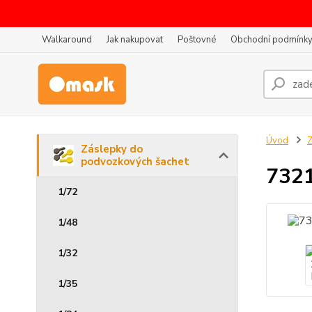
Walkaround
Jak nakupovat
Poštovné
Obchodní podmínk
Úvod
Z
Záslepky do
podvozkových šachet
7321
1/72
1/48
1/32
1/35