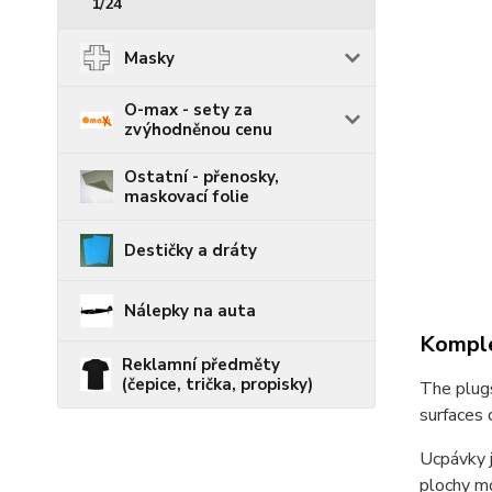
1/24
Masky
O-max - sety za
zvýhodněnou cenu
Ostatní - přenosky,
maskovací folie
Destičky a dráty
Nálepky na auta
Komple
Reklamní předměty
(čepice, trička, propisky)
The plugs
surfaces 
Ucpávky j
plochy m