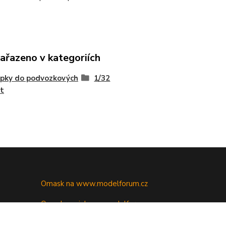
zařazeno v kategoriích
pky do podvozkových
1/32
t
Omask na www.modelforum.cz
Omask novinky na modelforu