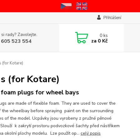
Přihlášení
 si rady? Zavolejte.
0
ks
za
0 Kč
 605 523 554
(for Kotare)
s (for Kotare)
foam plugs for wheel bays
ugs are made of flexible foam. They are used to cover the
f the wheelbay before spraying paint on the surrounding
es of the model. Ucpávky jsou vyrobeny z pružné pěnové
 Slouží k zakrytí prostoru podvozkové šachty před nástřikem
na okolní plochy modelu. Lze použít op...
celý popis