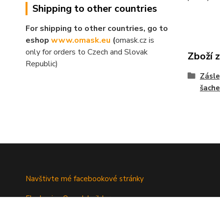
Shipping to other countries
For shipping to other countries, go to
eshop
www.omask.eu
(
omask.cz is
only for orders to Czech and Slovak
Zboží 
Republic)
Zásle
šache
Navštivte mé facebookové stránky
Fb skupina Omask builders