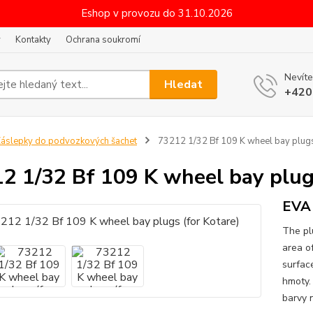
Eshop v provozu do 31.10.2026
y
Kontakty
Ochrana soukromí
Nevíte
Hledat
+420
áslepky do podvozkových šachet
73212 1/32 Bf 109 K wheel bay plugs 
2 1/32 Bf 109 K wheel bay plug
EVA 
The pl
area o
surfac
hmoty.
barvy 