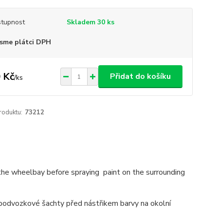
tupnost
Skladem 30 ks
sme plátci DPH
 Kč
Přidat do košíku
/
ks
roduktu:
73212
 the wheelbay before spraying paint on the surrounding
 podvozkové šachty před nástřikem barvy na okolní