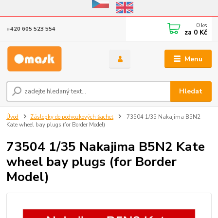
Eshop v provozu do 31.10.2026
0
ks
+420 605 523 554
za
0 Kč
Menu
Hledat
Úvod
Záslepky do podvozkových šachet
73504 1/35 Nakajima B5N2
Kate wheel bay plugs (for Border Model)
73504 1/35 Nakajima B5N2 Kate
wheel bay plugs (for Border
Model)