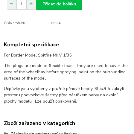
Přidat do košíku
Číslo produktu:
73504
Kompletní specifikace
For Border Model Spitfire Mk.V 1/35:
The plugs are made of flexible foam. They are used to cover the
area of the wheelbay before spraying paint on the surrounding
surfaces of the model.
Ucpávky jsou vyrobeny z pružné pěnové hmoty. Slouží k zakrytí
prostoru podvozkové šachty před nástřikem barvy na okolní
plochy modelu. Lze použít opakovaně.
Zboží zařazeno v kategoriích
Záslepky do podvozkových šachet