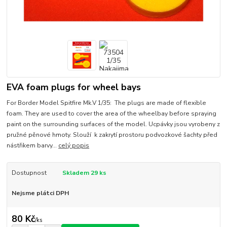
EVA foam plugs for wheel bays
For Border Model Spitfire Mk.V 1/35: The plugs are made of flexible
foam. They are used to cover the area of the wheelbay before spraying
paint on the surrounding surfaces of the model. Ucpávky jsou vyrobeny z
pružné pěnové hmoty. Slouží k zakrytí prostoru podvozkové šachty před
nástřikem barvy...
celý popis
Dostupnost
Skladem 29 ks
Nejsme plátci DPH
80 Kč
/
ks