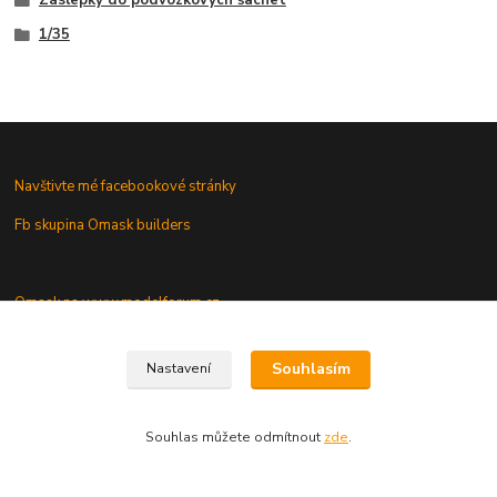
1/35
Navštivte mé facebookové stránky
Fb skupina Omask builders
Omask na www.modelforum.cz
Omask novinky na modelforu
Souhlasím
Nastavení
Galerie modelů s mými maskami
Souhlas můžete odmítnout
zde
.
Vaše dotazy a připomínky