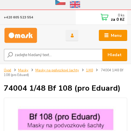
Eshop v provozu do 31.10.2026
0
ks
+420 605 523 554
za
0 Kč
Menu
Hledat
Úvod
Masky
Masky na podvozkové šachty
1/48
74004 1/48 Bf
108 (pro Eduard)
74004 1/48 Bf 108 (pro Eduard)