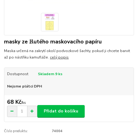
masky ze žlutého maskovacího papíru
Maska určená na zakrytí okolí podvozkové šachty, pokud ji chcete barvit
až po nástřiku kamufláže.
celý popis
Dostupnost
Skladem 9 ks
Nejsme plátci DPH
68 Kč
/
ks
Přidat do košíku
Číslo produktu:
74004