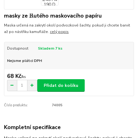
masky ze žlutého maskovacího papíru
Maska určená na zakrytí okolí podvozkové šachty, pokud ji chcete barvit
až po nástřiku kamufláže.
celý popis
Dostupnost
Skladem 7 ks
Nejsme plátci DPH
68 Kč
/
ks
Přidat do košíku
Číslo produktu:
74005
Kompletní specifikace