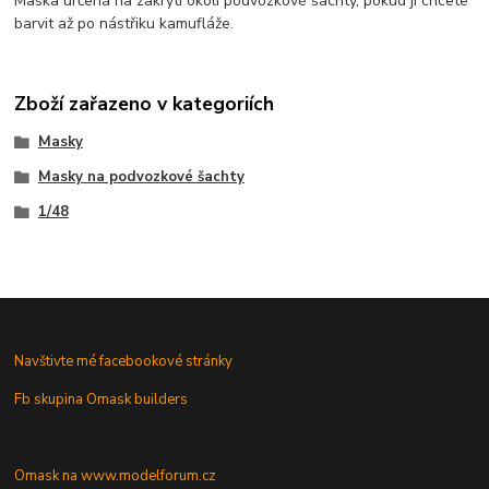
Maska určená na zakrytí okolí podvozkové šachty, pokud ji chcete
barvit až po nástřiku kamufláže.
Zboží zařazeno v kategoriích
Masky
Masky na podvozkové šachty
1/48
Navštivte mé facebookové stránky
Fb skupina Omask builders
Omask na www.modelforum.cz