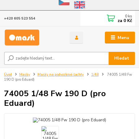
Eshop v provozu do 31.10.2026
0
ks
+420 605 523 554
za
0 Kč
Menu
Hledat
Úvod
Masky
Masky na podvozkové šachty
1/48
74005 1/48 Fw
190 D (pro Eduard)
74005 1/48 Fw 190 D (pro
Eduard)