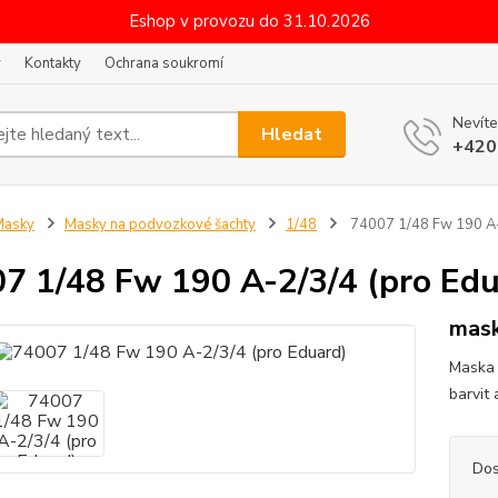
Eshop v provozu do 31.10.2026
y
Kontakty
Ochrana soukromí
Nevíte
Hledat
+420
Masky
Masky na podvozkové šachty
1/48
74007 1/48 Fw 190 A-
7 1/48 Fw 190 A-2/3/4 (pro Edu
mask
Maska 
barvit
Dos