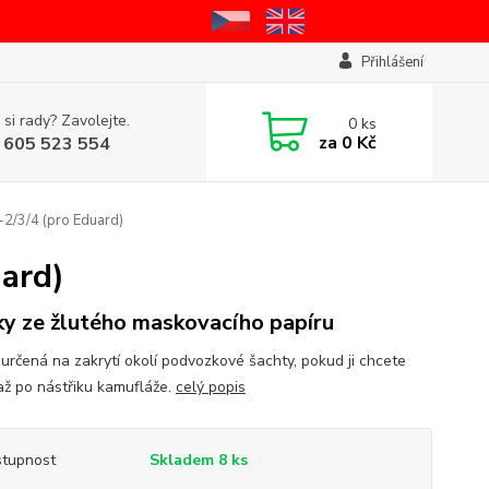
Přihlášení
 si rady? Zavolejte.
0
ks
za
0 Kč
 605 523 554
2/3/4 (pro Eduard)
ard)
y ze žlutého maskovacího papíru
určená na zakrytí okolí podvozkové šachty, pokud ji chcete
 až po nástřiku kamufláže.
celý popis
tupnost
Skladem 8 ks