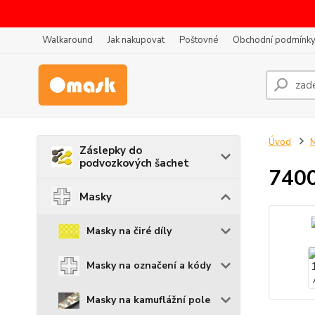
Walkaround
Jak nakupovat
Poštovné
Obchodní podmínk
Úvod
Záslepky do
podvozkových šachet
7400
Masky
Masky na čiré díly
Masky na označení a kódy
Masky na kamuflážní pole