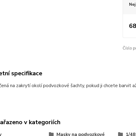
Nej
68
Číslo p
tní specifikace
ená na zakrytí okolí podvozkové šachty, pokud ji chcete barvit a
zařazeno v kategoriích
y
Masky na podvozkové
1/48