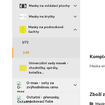
Masky na ovládací plochy
Masky na krytky
Masky na podvozkové
šachty
1/72
1/48
Komple
Univerzální sady masek -
Maska urč
chodníčky, spirály,
kolečka...
O-max - sety za
zvýhodněnou cenu
Zboží 
Ostatní - přenosky,
maskovací folie
Mask