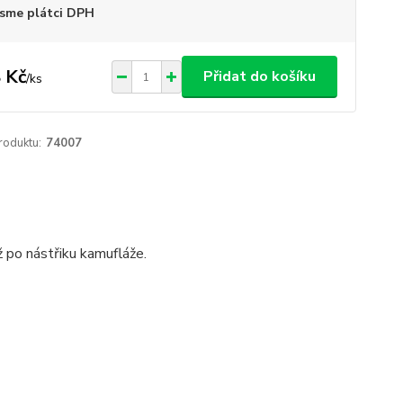
sme plátci DPH
 Kč
Přidat do košíku
/
ks
roduktu:
74007
ž po nástřiku kamufláže.