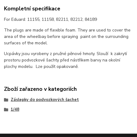
Kompletní specifikace
For Eduard: 11155, 11158, 82211, 82212, 84189
The plugs are made of flexible foam. They are used to cover the
area of the wheelbay before spraying paint on the surrounding
surfaces of the model.
Ucpávky jsou vyrobeny z pružné pěnové hmoty. Slouží k zakrytí
prostoru podvozkové šachty před nástřikem barvy na okolní
plochy modelu. Lze použít opakovaně.
Zboží zařazeno v kategoriích
Záslepky do podvozkových šachet
1/48