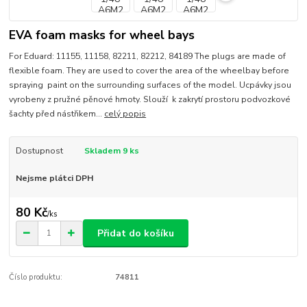
EVA foam masks for wheel bays
For Eduard: 11155, 11158, 82211, 82212, 84189 The plugs are made of
flexible foam. They are used to cover the area of the wheelbay before
spraying paint on the surrounding surfaces of the model. Ucpávky jsou
vyrobeny z pružné pěnové hmoty. Slouží k zakrytí prostoru podvozkové
šachty před nástřikem...
celý popis
Dostupnost
Skladem 9 ks
Nejsme plátci DPH
80 Kč
/
ks
Přidat do košíku
Číslo produktu:
74811