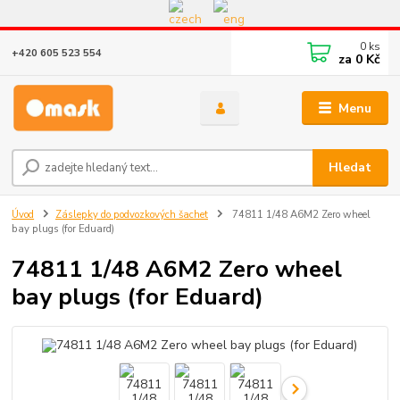
Eshop v provozu do 31.10.2026
0
ks
+420 605 523 554
za
0 Kč
Menu
Hledat
Úvod
Záslepky do podvozkových šachet
74811 1/48 A6M2 Zero wheel
bay plugs (for Eduard)
74811 1/48 A6M2 Zero wheel
bay plugs (for Eduard)