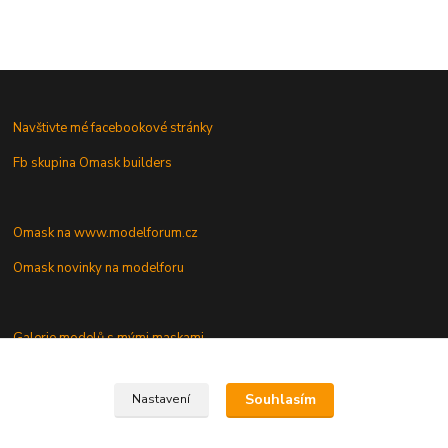
Navštivte mé facebookové stránky
Fb skupina Omask builders
Omask na www.modelforum.cz
Omask novinky na modelforu
Galerie modelů s mými maskami
Vaše dotazy a připomínky
Souhlasím
Nastavení