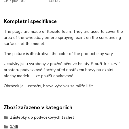
Číslo produktu:
748132
Kompletní specifikace
The plugs are made of flexible foam. They are used to cover the
area of the wheelbay before spraying paint on the surrounding
surfaces of the model.
The picture is illustrative, the color of the product may vary.
Ucpávky jsou vyrobeny z pružné pěnové hmoty. Slouží k zakrytí
prostoru podvozkové šachty před nástřikem barvy na okolní
plochy modelu. Lze použít opakovaně.
Obrázek je ilustrační, barva výrobku se může lišit.
Zboží zařazeno v kategoriích
Záslepky do podvozkových šachet
1/48