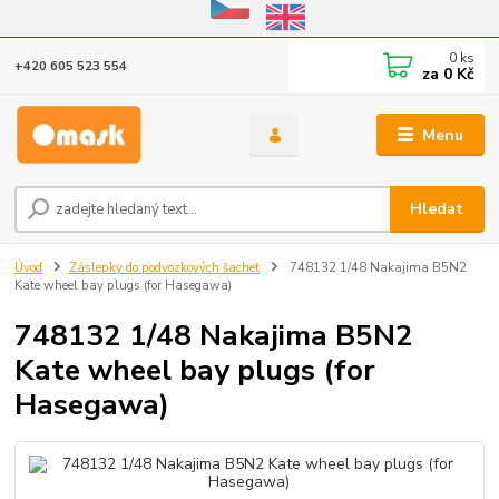
Eshop v provozu do 31.10.2026
0
ks
+420 605 523 554
za
0 Kč
Menu
Hledat
Úvod
Záslepky do podvozkových šachet
748132 1/48 Nakajima B5N2
Kate wheel bay plugs (for Hasegawa)
748132 1/48 Nakajima B5N2
Kate wheel bay plugs (for
Hasegawa)