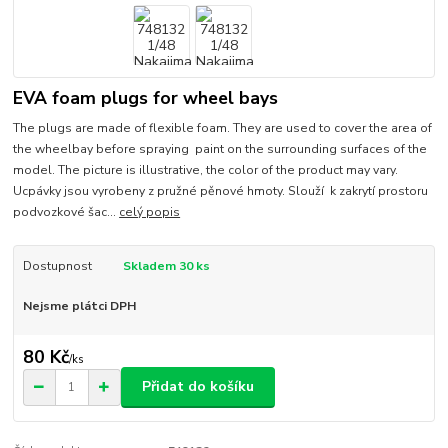
EVA foam plugs for wheel bays
The plugs are made of flexible foam. They are used to cover the area of
the wheelbay before spraying paint on the surrounding surfaces of the
model. The picture is illustrative, the color of the product may vary.
Ucpávky jsou vyrobeny z pružné pěnové hmoty. Slouží k zakrytí prostoru
podvozkové šac...
celý popis
Dostupnost
Skladem 30 ks
Nejsme plátci DPH
80 Kč
/
ks
Přidat do košíku